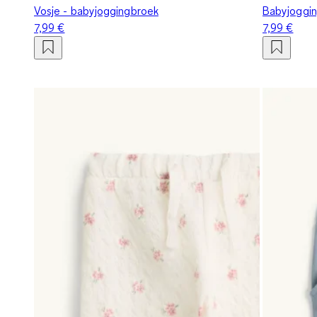
Vosje - babyjoggingbroek
Babyjoggi
7,99 €
7,99 €