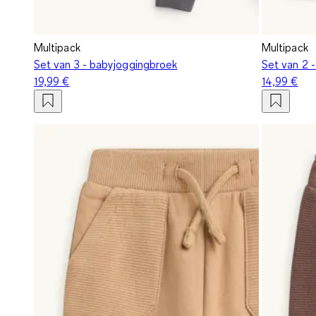
Multipack
Multipack
Set van 3 - babyjoggingbroek
Set van 2 
19,99 €
14,99 €