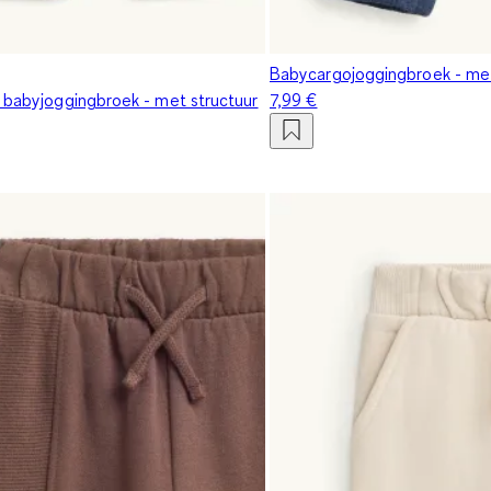
Babycargojoggingbroek - met
- babyjoggingbroek - met structuur
7,99 €