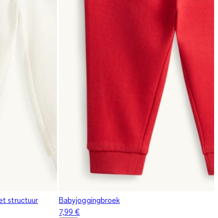
t structuur
Babyjoggingbroek
7,99 €