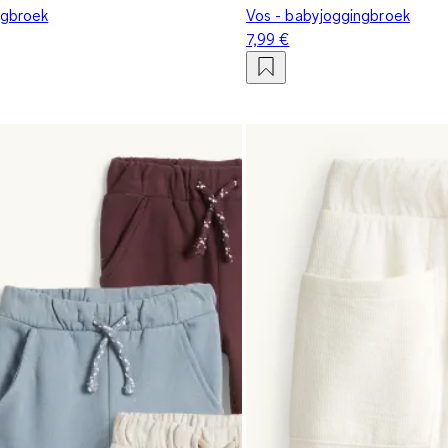
ngbroek
Vos - babyjoggingbroek
7,99 €