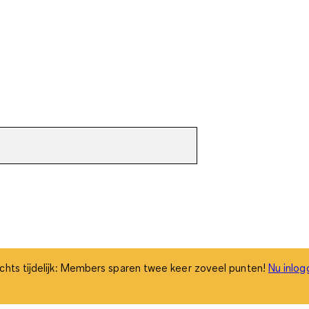
chts tijdelijk: Members sparen twee keer zoveel punten!
Nu inlog
chts tijdelijk: Members sparen twee keer zoveel punten!
Nu inlog