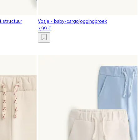
 structuur
Vosje - baby-cargojoggingbroek
7,99 €