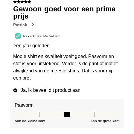
van
5 van 5 sterren.
6
Gewoon goed voor een prima
Beoordelingen.
prijs
Patrick
GEVERIFIEERDE KOPER
een jaar geleden
Mooie shirt en kwaliteit voelt goed. Pasvorm en
stof is voor uitstekend. Verder is de print of motief
afwijkend van de meeste shirts. Dat is voor mij
een pre.
Ja, Ik beveel dit product aan.
Pasvorm
Pasvorm, 3 van 5, waarbij 1 gelijk is aan Aan de kleine 
Aan de kleine kant
Aan de grote kant