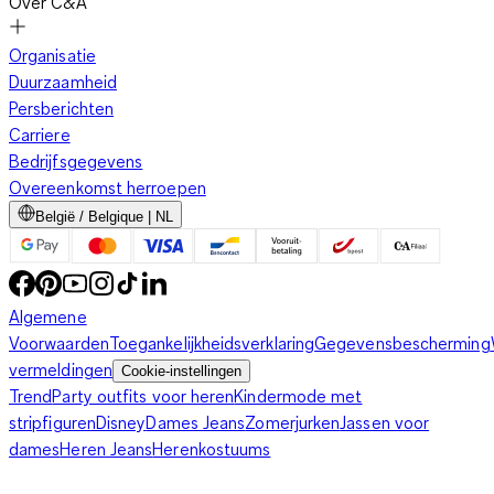
Over C&A
Organisatie
Duurzaamheid
Persberichten
Carriere
Bedrijfsgegevens
Overeenkomst herroepen
België / Belgique | NL
Algemene
Voorwaarden
Toegankelijkheidsverklaring
Gegevensbescherming
vermeldingen
Cookie-instellingen
Trend
Party outfits voor heren
Kindermode met
stripfiguren
Disney
Dames Jeans
Zomerjurken
Jassen voor
dames
Heren Jeans
Herenkostuums