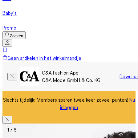
Baby’s
Promo
Zoeken
Geen artikelen in het winkelmandje
C&A Fashion App
Downloa
C&A Mode GmbH & Co. KG
Slechts tijdelijk: Members sparen twee keer zoveel punten!
Nu
inloggen
1 / 5