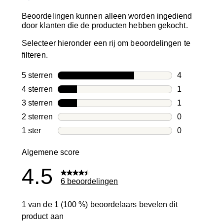
Beoordelingen kunnen alleen worden ingediend
door klanten die de producten hebben gekocht.
Selecteer hieronder een rij om beoordelingen te
filteren.
5 sterren
sterren
4
4 beoordelin
4 sterren
sterren
1
1 beoordelin
3 sterren
sterren
1
1 beoordelin
2 sterren
sterren
0
0 beoordelin
1 ster
sterren
0
0 beoordelin
Algemene score
4.5
6 beoordelingen
1 van de 1 (100 %) beoordelaars bevelen dit
product aan