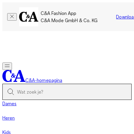
C&A Fashion App
Downloa
C&A Mode GmbH & Co. KG
Slechts tijdelijk: Members sparen twee keer zoveel punten!
Nu
inloggen
C&A-homepagina
Dames
Heren
Kids