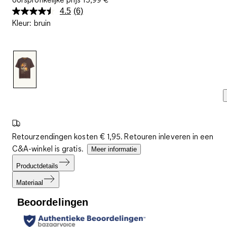
4.5
(6)
Lees
Kleur
:
bruin
6
beoordelingen.
Dezelfde
paginalink.
Retourzendingen kosten € 1,95. Retouren inleveren in een
C&A-winkel is gratis.
Meer informatie
Productdetails
Materiaal
Beoordelingen