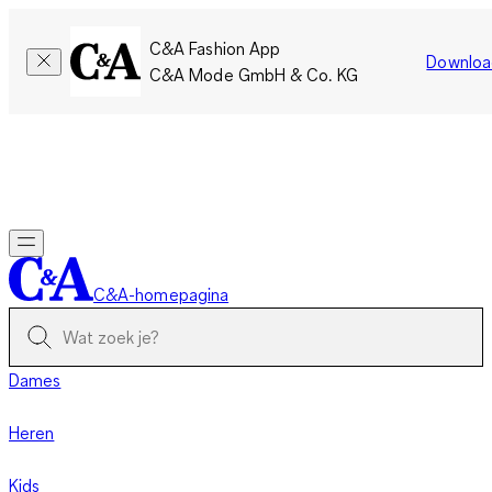
C&A Fashion App
Downloa
C&A Mode GmbH & Co. KG
Slechts tijdelijk: Members sparen twee keer zoveel punten!
Nu
inloggen
C&A-homepagina
Dames
Heren
Kids