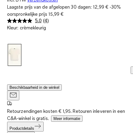
Laagste prijs van de afgelopen 30 dagen:
12,99 €
-30%
oorspronkelijke prijs
15,99 €
5.0
(4)
Lees
Kleur
:
crèmekleurig
4
beoordelingen.
Dezelfde
paginalink.
Beschikbaarheid in de winkel
Retourzendingen kosten € 1,95. Retouren inleveren in een
C&A-winkel is gratis.
Meer informatie
Productdetails