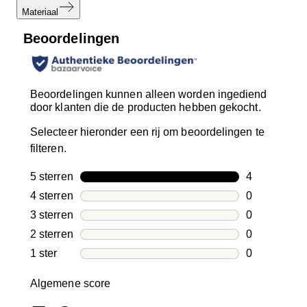
Materiaal
Beoordelingen
Beoordelingen kunnen alleen worden ingediend
door klanten die de producten hebben gekocht.
Selecteer hieronder een rij om beoordelingen te
filteren.
5 sterren
sterren
4
4 beoordelin
4 sterren
sterren
0
0 beoordelin
3 sterren
sterren
0
0 beoordelin
2 sterren
sterren
0
0 beoordelin
1 ster
sterren
0
0 beoordelin
Algemene score