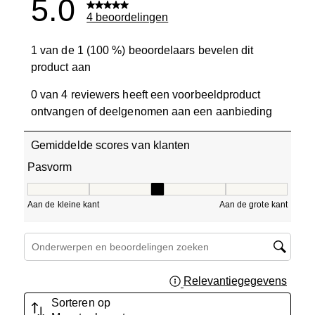
5.0
4 beoordelingen
1 van de 1 (100 %) beoordelaars bevelen dit
product aan
0 van 4 reviewers heeft een voorbeeldproduct
ontvangen of deelgenomen aan een aanbieding
Gemiddelde scores van klanten
Pasvorm
Pasvorm, 3 van 5, waarbij 1 gelijk is aan Aan de kleine ka
Aan de kleine kant
Aan de grote kant
Onderwerpen en beoordelingen zoeken per regio
Relevantiegegevens
Geef 
Sorteren op