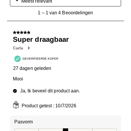
Meest relevant
1
1
–
1 van 4
Beoordelingen
tot
1
van
5 van 5 sterren.
4
Super draagbaar
Beoordelingen.
Carla
GEVERIFIEERDE KOPER
27 dagen geleden
Mooi
Ja, Ik beveel dit product aan.
Product getest :
10/7/2026
Pasvorm