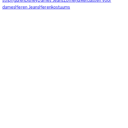
stripfiguren
Disney
Dames Jeans
Zomerjurken
Jassen voor
dames
Heren Jeans
Herenkostuums