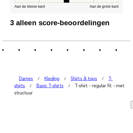
Pasvorm, 3 van 5, waarbij 1 gelijk is aan Aan de kleine 
Aan de kleine kant
Aan de grote kant
3 alleen score-beoordelingen
Dames
Kleding
Shirts & tops
T-
shirts
Basic T-shirts
T-shirt - regular fit - met
structuur