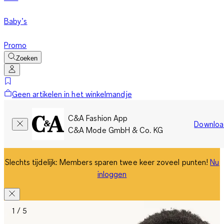
Baby’s
Promo
Zoeken
Geen artikelen in het winkelmandje
C&A Fashion App
Downloa
C&A Mode GmbH & Co. KG
Slechts tijdelijk: Members sparen twee keer zoveel punten!
Nu
inloggen
1 / 5