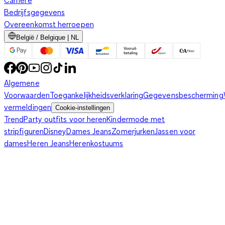
Carriere
Bedrijfsgegevens
Overeenkomst herroepen
België / Belgique | NL
Algemene
Voorwaarden
Toegankelijkheidsverklaring
Gegevensbescherming
vermeldingen
Cookie-instellingen
Trend
Party outfits voor heren
Kindermode met
stripfiguren
Disney
Dames Jeans
Zomerjurken
Jassen voor
dames
Heren Jeans
Herenkostuums