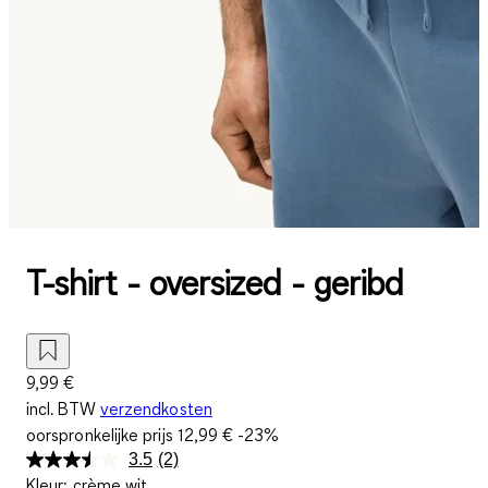
T-shirt - oversized - geribd
9,99 €
incl. BTW
verzendkosten
oorspronkelijke prijs
12,99 €
-23%
3.5
(2)
Lees
Kleur
:
crème wit
2