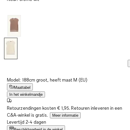
beoordelingen.
Dezelfde
paginalink.
Model: 188cm groot, heeft maat M (EU)
Maattabel
In het winkelmandje
Retourzendingen kosten € 1,95. Retouren inleveren in een
C&A-winkel is gratis.
Meer informatie
Levertijd 2-4 dagen
Beschikbaarheid in de winkel