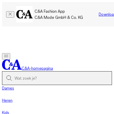
C&A Fashion App
Downloa
C&A Mode GmbH & Co. KG
Slechts tijdelijk: Members sparen twee keer zoveel punten!
Nu
inloggen
C&A-homepagina
Dames
Heren
Kids