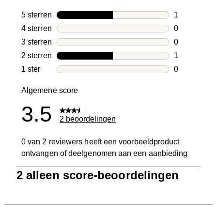
5 sterren
sterren
1
1 beoordelin
4 sterren
sterren
0
0 beoordelin
3 sterren
sterren
0
0 beoordelin
2 sterren
sterren
1
1 beoordelin
1 ster
sterren
0
0 beoordelin
Algemene score
3.5
2 beoordelingen
0 van 2 reviewers heeft een voorbeeldproduct
ontvangen of deelgenomen aan een aanbieding
1
2 alleen score-beoordelingen
tot
0
van