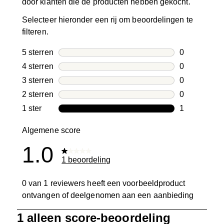
door klanten die de producten hebben gekocht.
Selecteer hieronder een rij om beoordelingen te
filteren.
5 sterren
sterren
0
0 beoordelin
4 sterren
sterren
0
0 beoordelin
3 sterren
sterren
0
0 beoordelin
2 sterren
sterren
0
0 beoordelin
1 ster
sterren
1
1 beoordelin
Algemene score
1.0
1 beoordeling
0 van 1 reviewers heeft een voorbeeldproduct
ontvangen of deelgenomen aan een aanbieding
1
1 alleen score-beoordeling