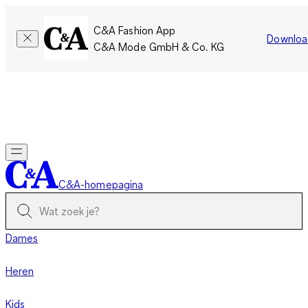
C&A Fashion App
Downloa
C&A Mode GmbH & Co. KG
Slechts tijdelijk: Members sparen twee keer zoveel punten!
Nu
inloggen
C&A-homepagina
Dames
Heren
Kids