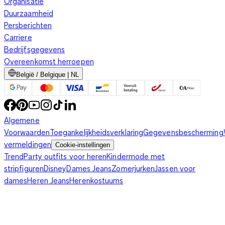
Organisatie
Duurzaamheid
Persberichten
Carriere
Bedrijfsgegevens
Overeenkomst herroepen
België / Belgique | NL
Algemene
Voorwaarden
Toegankelijkheidsverklaring
Gegevensbescherming
vermeldingen
Cookie-instellingen
Trend
Party outfits voor heren
Kindermode met
stripfiguren
Disney
Dames Jeans
Zomerjurken
Jassen voor
dames
Heren Jeans
Herenkostuums