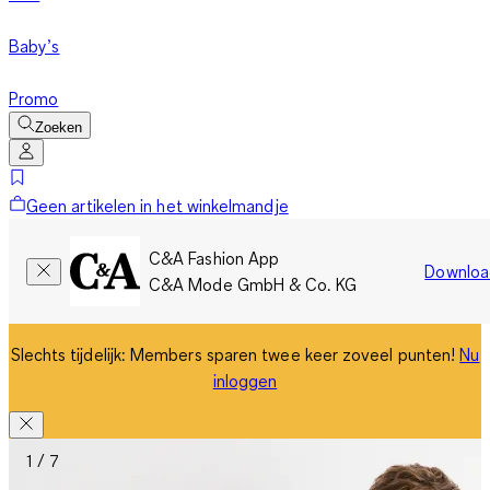
Baby’s
Promo
Zoeken
Geen artikelen in het winkelmandje
C&A Fashion App
Downloa
C&A Mode GmbH & Co. KG
Slechts tijdelijk: Members sparen twee keer zoveel punten!
Nu
inloggen
1 / 7