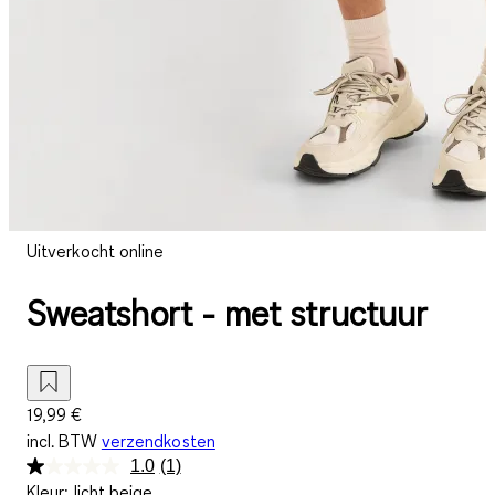
Uitverkocht online
Sweatshort - met structuur
19,99 €
incl. BTW
verzendkosten
1.0
(1)
Lees
Kleur
:
licht beige
1