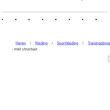
tot
0
van
1
Beoordeling.
Heren
Kleding
Sportkleding
Trainingsbro
- met structuur