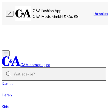
C&A Fashion App
Downloa
C&A Mode GmbH & Co. KG
Slechts tijdelijk: Members sparen twee keer zoveel punten!
Nu
inloggen
C&A-homepagina
Dames
Heren
Kids