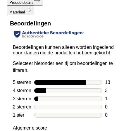
Productdetails
Materiaal
Beoordelingen
Beoordelingen kunnen alleen worden ingediend
door klanten die de producten hebben gekocht.
Selecteer hieronder een rij om beoordelingen te
filteren.
5 sterren
sterren
13
13 beoordeli
4 sterren
sterren
3
3 beoordelin
3 sterren
sterren
1
1 beoordelin
2 sterren
sterren
0
0 beoordelin
1 ster
sterren
0
0 beoordelin
Algemene score