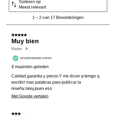
Sorteren op
Meest relevant
1
1
–
2 van 17
Beoordelingen
tot
2
van
5 van 5 sterren.
17
Muy bien
Beoordelingen.
Victor
GEVERIFIEERDE KOPER
6 maanden geleden
Calidad,garantia y precio.Y me dicen q temgo q
escribir mas palabras para publicar la
reseña:okey,pues eso
Met Google vertalen
3 van 5 sterren.