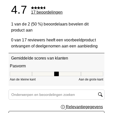
4.7
17 beoordelingen
1 van de 2 (50 %) beoordelaars bevelen dit
product aan
0 van 17 reviewers heeft een voorbeeldproduct
ontvangen of deelgenomen aan een aanbieding
Gemiddelde scores van klanten
Pasvorm
Pasvorm, 3 van 5, waarbij 1 gelijk is aan Aan de kleine ka
Aan de kleine kant
Aan de grote kant
Onderwerpen en beoordelingen zoeken per regio
Relevantiegegevens
Geef 