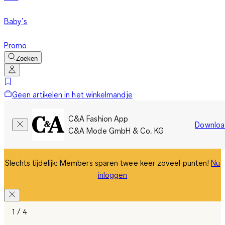
Baby’s
Promo
Zoeken
Geen artikelen in het winkelmandje
C&A Fashion App
Downloa
C&A Mode GmbH & Co. KG
Slechts tijdelijk: Members sparen twee keer zoveel punten!
Nu
inloggen
1 / 4