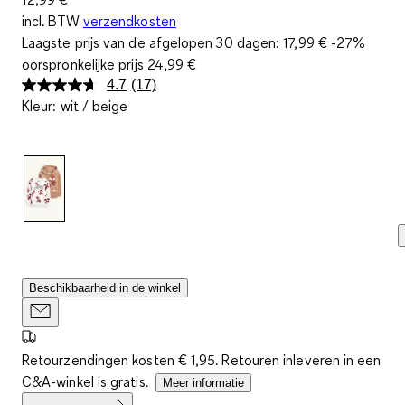
incl. BTW
verzendkosten
Laagste prijs van de afgelopen 30 dagen:
17,99 €
-27%
oorspronkelijke prijs
24,99 €
4.7
(17)
Lees
Kleur
:
wit / beige
17
beoordelingen.
Dezelfde
paginalink.
Beschikbaarheid in de winkel
Retourzendingen kosten € 1,95. Retouren inleveren in een
C&A-winkel is gratis.
Meer informatie