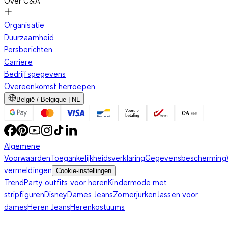
Over C&A
Organisatie
Duurzaamheid
Persberichten
Carriere
Bedrijfsgegevens
Overeenkomst herroepen
België / Belgique | NL
Algemene
Voorwaarden
Toegankelijkheidsverklaring
Gegevensbescherming
vermeldingen
Cookie-instellingen
Trend
Party outfits voor heren
Kindermode met
stripfiguren
Disney
Dames Jeans
Zomerjurken
Jassen voor
dames
Heren Jeans
Herenkostuums