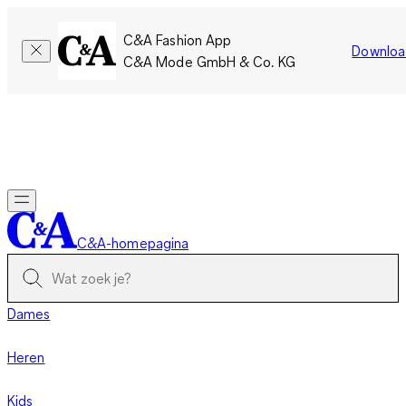
C&A Fashion App
Downloa
C&A Mode GmbH & Co. KG
Slechts tijdelijk: Members sparen twee keer zoveel punten!
Nu
inloggen
C&A-homepagina
Dames
Heren
Kids