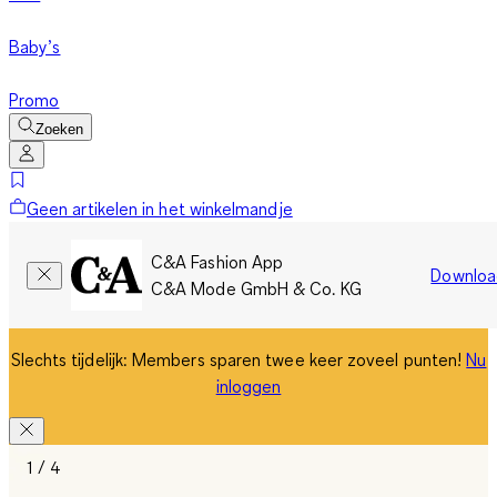
Baby’s
Promo
Zoeken
Geen artikelen in het winkelmandje
C&A Fashion App
Downloa
C&A Mode GmbH & Co. KG
Slechts tijdelijk: Members sparen twee keer zoveel punten!
Nu
inloggen
1 / 4