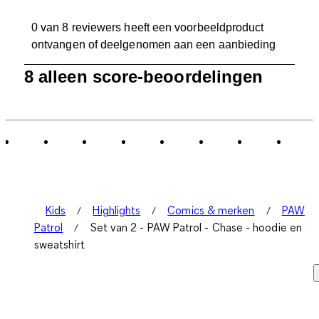
0 van 8 reviewers heeft een voorbeeldproduct
ontvangen of deelgenomen aan een aanbieding
1
8 alleen score-beoordelingen
tot
0
van
8
Beoordelingen.
Kids
Highlights
Comics & merken
PAW
Patrol
Set van 2 - PAW Patrol - Chase - hoodie en
sweatshirt