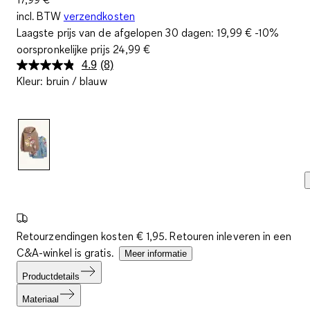
incl. BTW
verzendkosten
Laagste prijs van de afgelopen 30 dagen:
19,99 €
-10%
oorspronkelijke prijs
24,99 €
4.9
(8)
Lees
Kleur
:
bruin / blauw
8
beoordelingen.
Dezelfde
paginalink.
Retourzendingen kosten € 1,95. Retouren inleveren in een
C&A-winkel is gratis.
Meer informatie
Productdetails
Materiaal