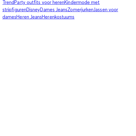
Trend
Party outfits voor heren
Kindermode met
stripfiguren
Disney
Dames Jeans
Zomerjurken
Jassen voor
dames
Heren Jeans
Herenkostuums