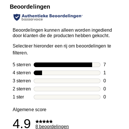
Beoordelingen
Beoordelingen kunnen alleen worden ingediend
door klanten die de producten hebben gekocht.
Selecteer hieronder een rij om beoordelingen te
filteren.
5 sterren
sterren
7
7 beoordelin
4 sterren
sterren
1
1 beoordelin
3 sterren
sterren
0
0 beoordelin
2 sterren
sterren
0
0 beoordelin
1 ster
sterren
0
0 beoordelin
Algemene score
4.9
8 beoordelingen