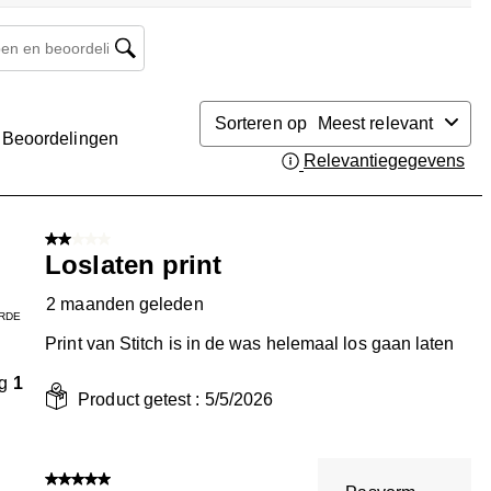
n en beoordelingen zoeken per regio
Sorteren op
Meest relevant
Beoordelingen
Relevantiegegevens
Gee
n.
2 van 5 sterren.
Loslaten print
2 maanden geleden
RDE
Print van Stitch is in de was helemaal los gaan laten
g
1
Product getest :
5/5/2026
5 van 5 sterren.