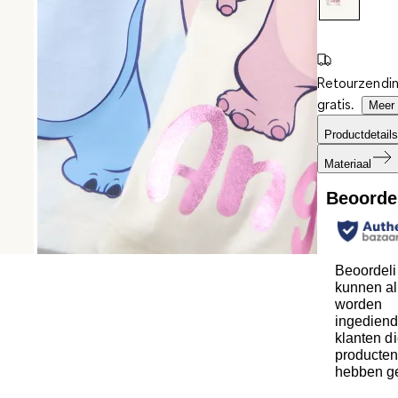
Retourzendin
gratis.
Meer 
Productdetails
Materiaal
Beoorde
Beoordel
kunnen al
worden
ingediend
klanten d
producte
hebben g