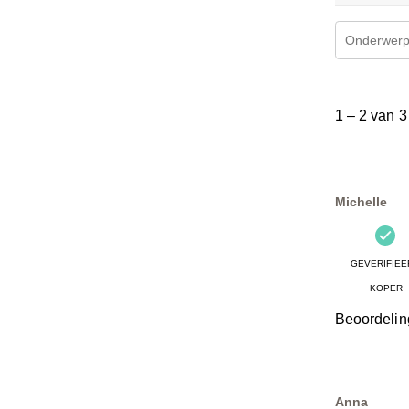
Onderwerpe
1
tot
1
–
2 van 3
2
van
3
Beoordelinge
Michelle
GEVERIFIEE
KOPER
Beoordelin
Anna