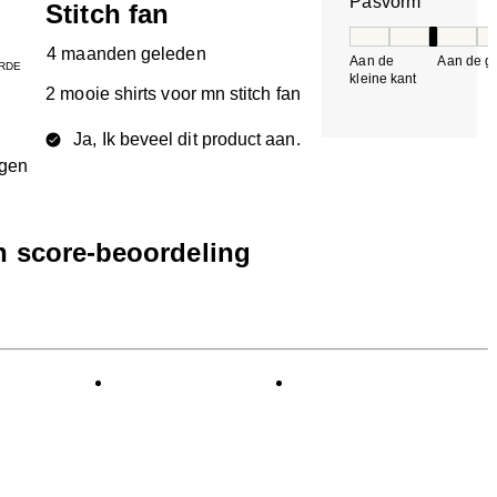
Pasvorm
Stitch fan
Pasvorm, 3 van 5, 
4 maanden geleden
Aan de
Aan de gr
RDE
kleine kant
k
2 mooie shirts voor mn stitch fan
Ja, Ik beveel dit product aan.
ngen
en score-beoordeling