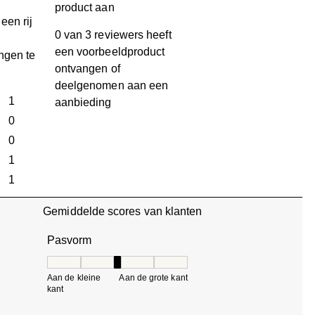
product aan
een rij
0 van 3 reviewers heeft
een voorbeeldproduct
ngen te
ontvangen of
deelgenomen aan een
terren
1
aanbieding
1 beoordeling met 5 sterren.
terren
0
0 beoordelingen met 4 sterren.
terren
0
0 beoordelingen met 3 sterren.
terren
1
1 beoordeling met 2 sterren.
ren
1
1 beoordeling met 1 ster.
Gemiddelde scores van klanten
Pasvorm
Pasvorm, 3 van 5, waarbij 1 gelijk is aan Aan de klein
Aan de kleine
Aan de grote kant
kant