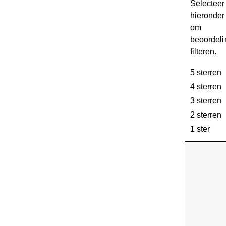
Selecteer
hieronder 
om
beoordeli
filteren.
5 sterren
s
4 sterren
s
3 sterren
s
2 sterren
s
1 ster
ster