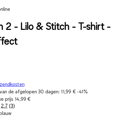
nline
 2 - Lilo & Stitch - T-shirt -
ffect
rzendkosten
s van de afgelopen 30 dagen:
11,99 €
-41%
ke prijs
14,99 €
2.7
(3)
Lees
 blauw
3
beoordelingen.
Dezelfde
paginalink.