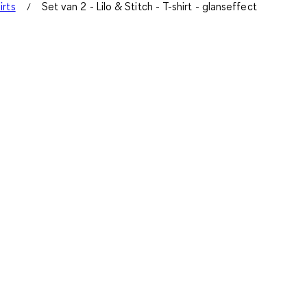
irts
Set van 2 - Lilo & Stitch - T-shirt - glanseffect