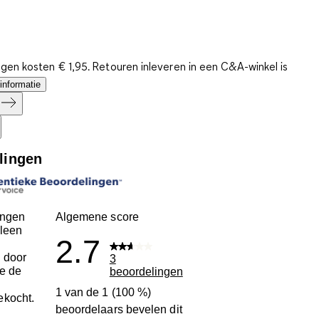
gen kosten € 1,95. Retouren inleveren in een C&A-winkel is
informatie
lingen
ingen
Algemene score
leen
2.7
 door
3
ie de
beoordelingen
n
1 van de 1 (100 %)
ekocht.
beoordelaars bevelen dit