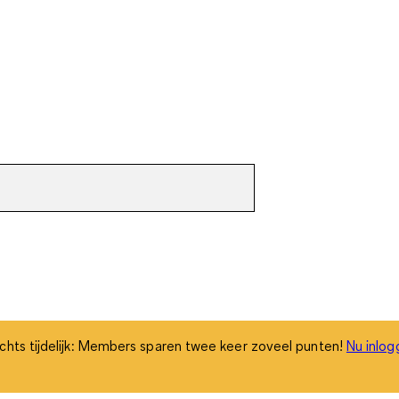
chts tijdelijk: Members sparen twee keer zoveel punten!
Nu inlog
chts tijdelijk: Members sparen twee keer zoveel punten!
Nu inlog