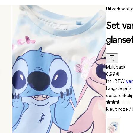
Uitverkocht o
Set van
glanse
Multipack
6,99 €
incl. BTW
ve
Laagste prij
oorspronkelij
Kleur
:
roze /