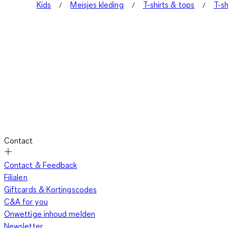
Kids
Meisjes kleding
T-shirts & tops
T-sh
Contact
Contact & Feedback
Filialen
Giftcards & Kortingscodes
C&A for you
Onwettige inhoud melden
Newsletter