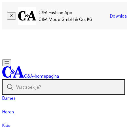
C&A Fashion App
Downloa
C&A Mode GmbH & Co. KG
Slechts tijdelijk: Members sparen twee keer zoveel punten!
Nu
inloggen
C&A-homepagina
Dames
Heren
Kids