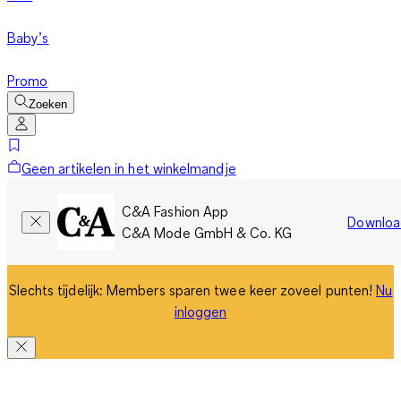
Baby’s
Promo
Zoeken
Geen artikelen in het winkelmandje
C&A Fashion App
Downloa
C&A Mode GmbH & Co. KG
Slechts tijdelijk: Members sparen twee keer zoveel punten!
Nu
inloggen