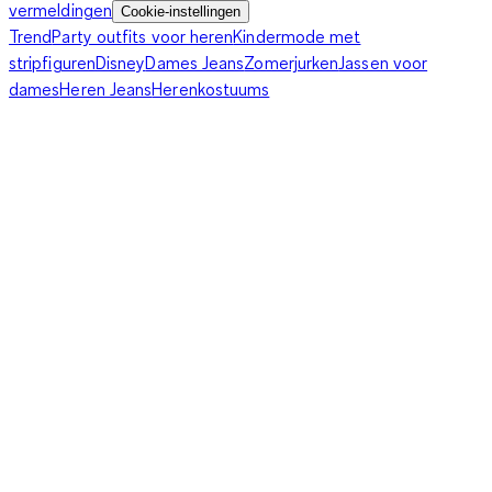
vermeldingen
Cookie-instellingen
Trend
Party outfits voor heren
Kindermode met
stripfiguren
Disney
Dames Jeans
Zomerjurken
Jassen voor
dames
Heren Jeans
Herenkostuums