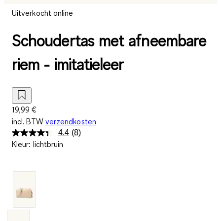
Uitverkocht online
Schoudertas met afneembare
riem - imitatieleer
19,99 €
incl. BTW
verzendkosten
4.4
(8)
Lees
Kleur
:
lichtbruin
8
beoordelingen.
Dezelfde
paginalink.