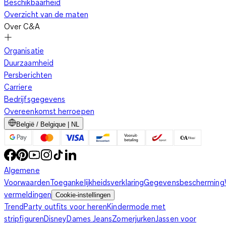
Beschikbaarheid
Overzicht van de maten
Over C&A
Organisatie
Duurzaamheid
Persberichten
Carriere
Bedrijfsgegevens
Overeenkomst herroepen
België / Belgique | NL
Algemene
Voorwaarden
Toegankelijkheidsverklaring
Gegevensbescherming
vermeldingen
Cookie-instellingen
Trend
Party outfits voor heren
Kindermode met
stripfiguren
Disney
Dames Jeans
Zomerjurken
Jassen voor