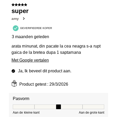
van
5 van 5 sterren.
8
super
Beoordelingen.
amy
GEVERIFIEERDE KOPER
3 maanden geleden
arata minunat, din pacate la cea neagra s-a rupt
gaica de la bretea dupa 1 saptamana
Met Google vertalen
Ja, Ik beveel dit product aan.
Product getest :
29/3/2026
Pasvorm
Pasvorm, 3 van 5, waarbij 1 gelijk is aan Aan de kleine 
Aan de kleine kant
Aan de grote kant