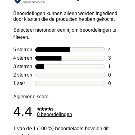
Beoordelingen kunnen alleen worden ingediend
door klanten die de producten hebben gekocht.
Selecteer hieronder een rij om beoordelingen te
filteren.
5 sterren
sterren
4
4 beoordelin
4 sterren
sterren
3
3 beoordelin
3 sterren
sterren
1
1 beoordelin
2 sterren
sterren
0
0 beoordelin
1 ster
sterren
0
0 beoordelin
Algemene score
4.4
8 beoordelingen
1 van de 1 (100 %) beoordelaars bevelen dit