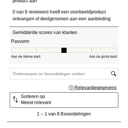
product aan
0 van 8 reviewers heeft een voorbeeldproduct
ontvangen of deelgenomen aan een aanbieding
Gemiddelde scores van klanten
Pasvorm
Pasvorm, 3 van 5, waarbij 1 gelijk is aan Aan de kleine ka
Aan de kleine kant
Aan de grote kant
Onderwerpen en beoordelingen zoeken per regio
Relevantiegegevens
Geef 
Sorteren op
Meest relevant
1
1
–
1 van 8
Beoordelingen
tot
1