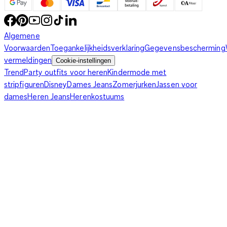
Algemene
Voorwaarden
Toegankelijkheidsverklaring
Gegevensbescherming
vermeldingen
Cookie-instellingen
Trend
Party outfits voor heren
Kindermode met
stripfiguren
Disney
Dames Jeans
Zomerjurken
Jassen voor
dames
Heren Jeans
Herenkostuums