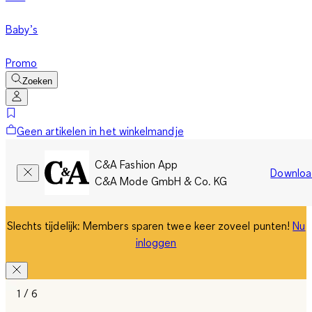
Baby’s
Promo
Zoeken
Geen artikelen in het winkelmandje
C&A Fashion App
Downloa
C&A Mode GmbH & Co. KG
Slechts tijdelijk: Members sparen twee keer zoveel punten!
Nu
inloggen
1 / 6