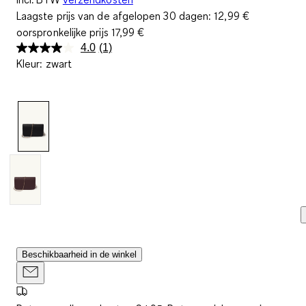
Laagste prijs van de afgelopen 30 dagen:
12,99 €
oorspronkelijke prijs
17,99 €
4.0
(1)
Lees
Kleur
:
zwart
1
beoordeling.
Dezelfde
paginalink.
Beschikbaarheid in de winkel