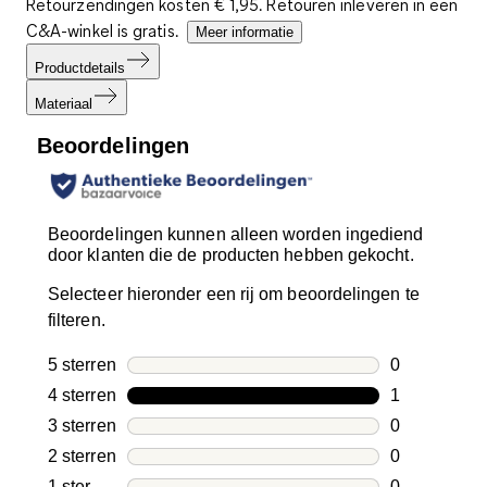
Retourzendingen kosten € 1,95. Retouren inleveren in een
C&A-winkel is gratis.
Meer informatie
Productdetails
Materiaal
Beoordelingen
Beoordelingen kunnen alleen worden ingediend
door klanten die de producten hebben gekocht.
Selecteer hieronder een rij om beoordelingen te
filteren.
5 sterren
sterren
0
0 beoordelin
4 sterren
sterren
1
1 beoordelin
3 sterren
sterren
0
0 beoordelin
2 sterren
sterren
0
0 beoordelin
1 ster
sterren
0