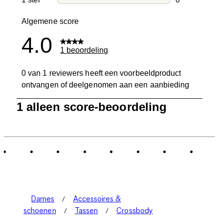
0 beoordelin
Algemene score
4.0
1 beoordeling
0 van 1 reviewers heeft een voorbeeldproduct
ontvangen of deelgenomen aan een aanbieding
1
1 alleen score-beoordeling
tot
0
van
1
Beoordeling.
Dames
Accessoires &
schoenen
Tassen
Crossbody