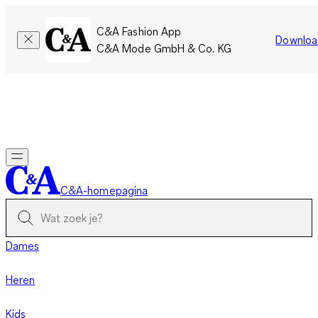
C&A Fashion App
Downloa
C&A Mode GmbH & Co. KG
Slechts tijdelijk: Members sparen twee keer zoveel punten!
Nu
inloggen
C&A-homepagina
Dames
Heren
Kids