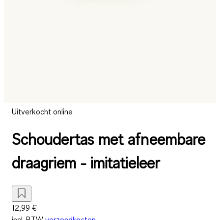
Uitverkocht online
Schoudertas met afneembare
draagriem - imitatieleer
12,99 €
incl. BTW
verzendkosten