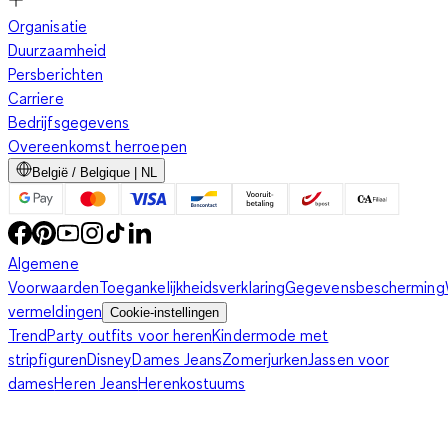
Organisatie
Duurzaamheid
Persberichten
Carriere
Bedrijfsgegevens
Overeenkomst herroepen
België / Belgique | NL
Algemene
Voorwaarden
Toegankelijkheidsverklaring
Gegevensbescherming
vermeldingen
Cookie-instellingen
Trend
Party outfits voor heren
Kindermode met
stripfiguren
Disney
Dames Jeans
Zomerjurken
Jassen voor
dames
Heren Jeans
Herenkostuums