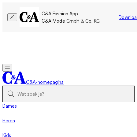
C&A Fashion App
Downloa
C&A Mode GmbH & Co. KG
Slechts tijdelijk: Members sparen twee keer zoveel punten!
Nu
inloggen
C&A-homepagina
Dames
Heren
Kids