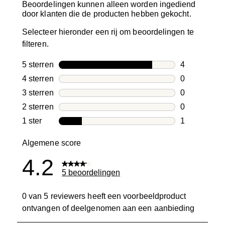
Beoordelingen kunnen alleen worden ingediend
door klanten die de producten hebben gekocht.
Selecteer hieronder een rij om beoordelingen te
filteren.
5 sterren
sterren
4
4 beoordelin
4 sterren
sterren
0
0 beoordelin
3 sterren
sterren
0
0 beoordelin
2 sterren
sterren
0
0 beoordelin
1 ster
sterren
1
1 beoordelin
Algemene score
4.2
5 beoordelingen
0 van 5 reviewers heeft een voorbeeldproduct
ontvangen of deelgenomen aan een aanbieding