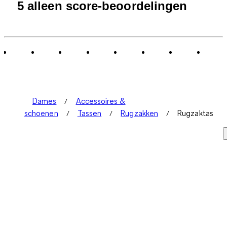
1
5 alleen score-beoordelingen
tot
0
van
5
Beoordelingen.
Dames
Accessoires &
schoenen
Tassen
Rugzakken
Rugzaktas