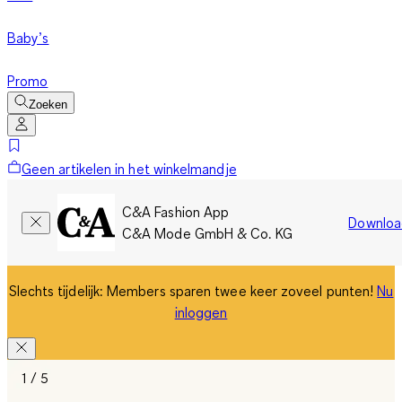
Baby’s
Promo
Zoeken
Geen artikelen in het winkelmandje
C&A Fashion App
Downloa
C&A Mode GmbH & Co. KG
Slechts tijdelijk: Members sparen twee keer zoveel punten!
Nu
inloggen
1 / 5