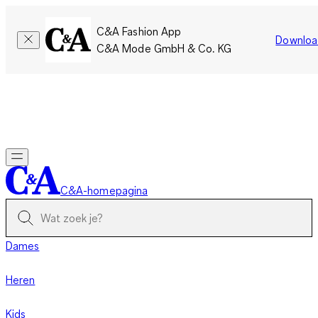
C&A Fashion App
Downloa
C&A Mode GmbH & Co. KG
Slechts tijdelijk: Members sparen twee keer zoveel punten!
Nu
inloggen
C&A-homepagina
Dames
Heren
Kids