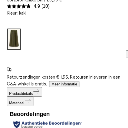
4.9
(10)
Lees
Kleur
:
kaki
10
beoordelingen.
Dezelfde
paginalink.
Retourzendingen kosten € 1,95. Retouren inleveren in een
C&A-winkel is gratis.
Meer informatie
Productdetails
Materiaal
Beoordelingen