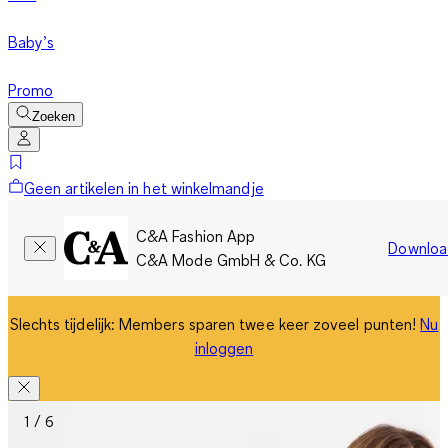
Baby’s
Promo
Zoeken
Geen artikelen in het winkelmandje
C&A Fashion App
Downloa
C&A Mode GmbH & Co. KG
Slechts tijdelijk: Members sparen twee keer zoveel punten!
Nu
inloggen
1 / 6