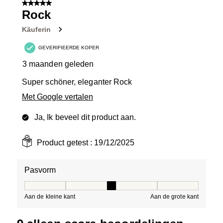
van
5 van 5 sterren.
10
Rock
Beoordelingen.
Käuferin
GEVERIFIEERDE KOPER
3 maanden geleden
Super schöner, eleganter Rock
Met Google vertalen
Ja, Ik beveel dit product aan.
Product getest :
19/12/2025
Pasvorm
Pasvorm, 3 van 5, waarbij 1 gelijk is aan Aan de kleine 
Aan de kleine kant
Aan de grote kant