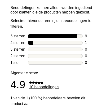
Beoordelingen kunnen alleen worden ingediend
door klanten die de producten hebben gekocht.
Selecteer hieronder een rij om beoordelingen te
filteren.
5 sterren
sterren
9
9 beoordelin
4 sterren
sterren
1
1 beoordelin
3 sterren
sterren
0
0 beoordelin
2 sterren
sterren
0
0 beoordelin
1 ster
sterren
0
0 beoordelin
Algemene score
4.9
10 beoordelingen
1 van de 1 (100 %) beoordelaars bevelen dit
product aan