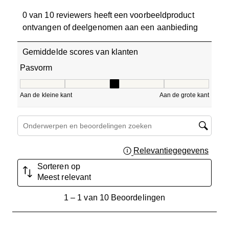
0 van 10 reviewers heeft een voorbeeldproduct
ontvangen of deelgenomen aan een aanbieding
Gemiddelde scores van klanten
Pasvorm
Pasvorm, 3 van 5, waarbij 1 gelijk is aan Aan de kleine ka
Aan de kleine kant
Aan de grote kant
Onderwerpen en beoordelingen zoeken per regio
Relevantiegegevens
Geef 
Sorteren op
Meest relevant
1
1
–
1 van 10
Beoordelingen
tot
1