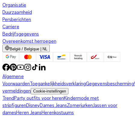
Organisatie
Duurzaamheid
Persberichten
Carriere
Bedrijfsgegevens
Overeenkomst herroepen
België / Belgique | NL
Algemene
Voorwaarden
Toegankelijkheidsverklaring
Gegevensbescherming
vermeldingen
Cookie-instellingen
Trend
Party outfits voor heren
Kindermode met
stripfiguren
Disney
Dames Jeans
Zomerjurken
Jassen voor
dames
Heren Jeans
Herenkostuums