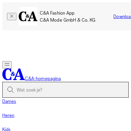
C&A Fashion App
Downloa
C&A Mode GmbH & Co. KG
Slechts tijdelijk: Members sparen twee keer zoveel punten!
Nu
inloggen
C&A-homepagina
Dames
Heren
Kids