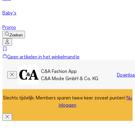
Baby’s
Promo
Zoeken
Geen artikelen in het winkelmandje
C&A Fashion App
Downloa
C&A Mode GmbH & Co. KG
Slechts tijdelijk: Members sparen twee keer zoveel punten!
Nu
inloggen