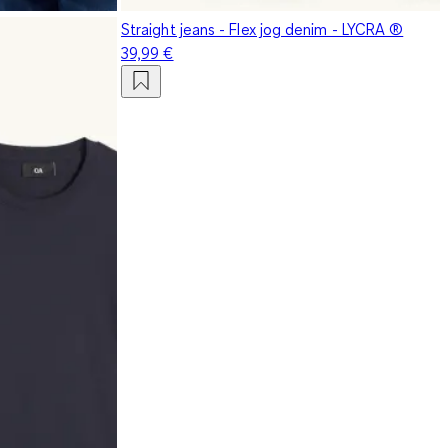
Straight jeans - Flex jog denim - LYCRA ®
39,99 €