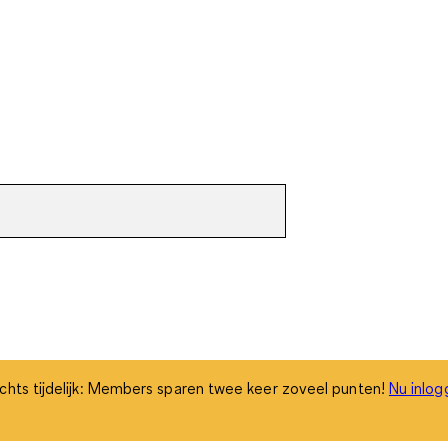
chts tijdelijk: Members sparen twee keer zoveel punten!
Nu inlog
chts tijdelijk: Members sparen twee keer zoveel punten!
Nu inlog