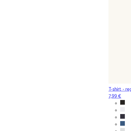
T-shirt - re
7,99 €