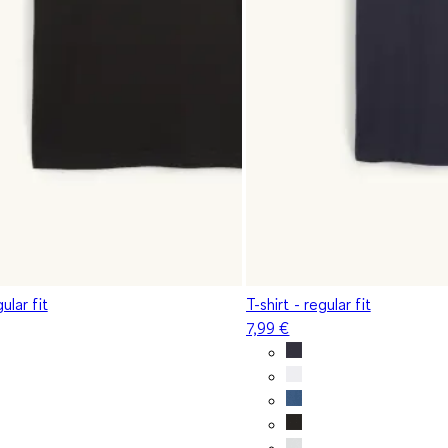
gular fit
T-shirt - regular fit
7,99 €