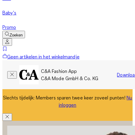
Baby’s
Promo
Zoeken
Geen artikelen in het winkelmandje
C&A Fashion App
Downloa
C&A Mode GmbH & Co. KG
Slechts tijdelijk: Members sparen twee keer zoveel punten!
Nu
inloggen