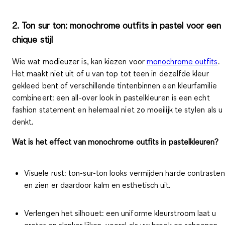
2. Ton sur ton: monochrome outfits in pastel voor een
chique stijl
Wie wat modieuzer is, kan kiezen voor
monochrome outfits
.
Het maakt niet uit of u van top tot teen
in dezelfde kleur
gekleed bent of
verschillende tintenbinnen een kleurfamilie
combineert: een all-over look in pastelkleuren is een echt
fashion statement en helemaal niet zo moeilijk te stylen als u
denkt.
Wat is het effect van monochrome outfits in pastelkleuren?
Visuele rust:
ton-sur-ton looks vermijden harde contrasten
en zien er daardoor kalm en esthetisch uit.
Verlengen het silhouet:
een uniforme kleurstroom laat u
groter en slanker lijken, vooral als uw broek en schoenen