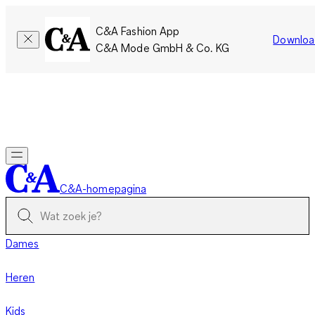
C&A Fashion App
Downloa
C&A Mode GmbH & Co. KG
Slechts tijdelijk: Members sparen twee keer zoveel punten!
Nu
inloggen
C&A-homepagina
Dames
Heren
Kids