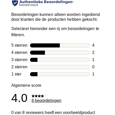
Beoordelingen kunnen alleen worden ingediend
door klanten die de producten hebben gekocht.
Selecteer hieronder een rij om beoordelingen te
filteren.
5 sterren
sterren
4
4 beoordelin
4 sterren
sterren
2
2 beoordelin
3 sterren
sterren
1
1 beoordelin
2 sterren
sterren
0
0 beoordelin
1 ster
sterren
1
1 beoordelin
Algemene score
4.0
8 beoordelingen
0 van 8 reviewers heeft een voorbeeldproduct