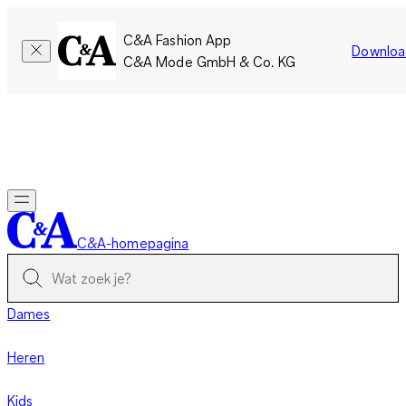
C&A Fashion App
Downloa
C&A Mode GmbH & Co. KG
Slechts tijdelijk: Members sparen twee keer zoveel punten!
Nu
inloggen
C&A-homepagina
Dames
Heren
Kids