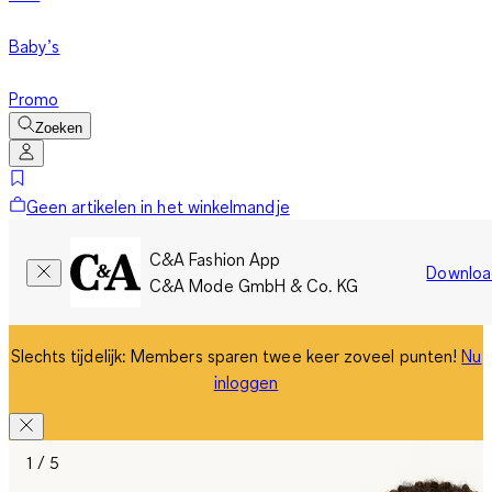
Baby’s
Promo
Zoeken
Geen artikelen in het winkelmandje
C&A Fashion App
Downloa
C&A Mode GmbH & Co. KG
Slechts tijdelijk: Members sparen twee keer zoveel punten!
Nu
inloggen
1 / 5