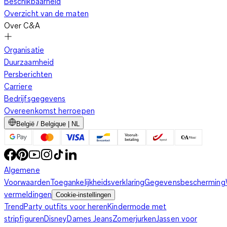
Beschikbaarheid
Overzicht van de maten
Over C&A
Organisatie
Duurzaamheid
Persberichten
Carriere
Bedrijfsgegevens
Overeenkomst herroepen
België / Belgique | NL
Algemene
Voorwaarden
Toegankelijkheidsverklaring
Gegevensbescherming
vermeldingen
Cookie-instellingen
Trend
Party outfits voor heren
Kindermode met
stripfiguren
Disney
Dames Jeans
Zomerjurken
Jassen voor