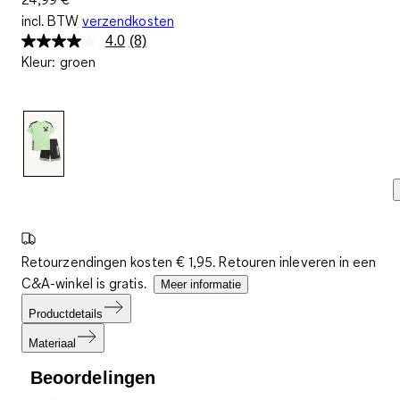
incl. BTW
verzendkosten
4.0
(8)
Lees
Kleur
:
groen
8
beoordelingen.
Dezelfde
paginalink.
Retourzendingen kosten € 1,95. Retouren inleveren in een
C&A-winkel is gratis.
Meer informatie
Productdetails
Materiaal
Beoordelingen