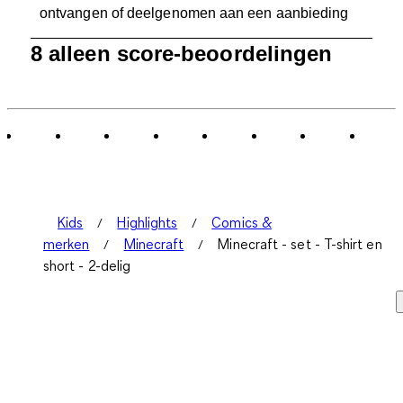
ontvangen of deelgenomen aan een aanbieding
1
8 alleen score-beoordelingen
tot
0
van
8
Beoordelingen.
Kids
Highlights
Comics &
merken
Minecraft
Minecraft - set - T-shirt en
short - 2-delig