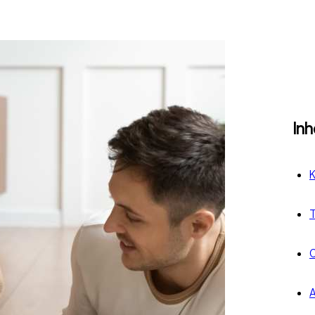
In
K
T
C
A