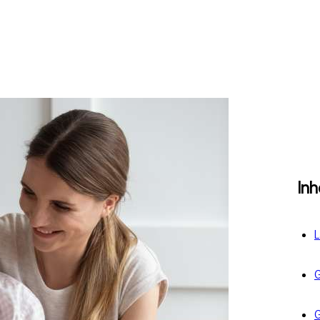
In
L
G
G