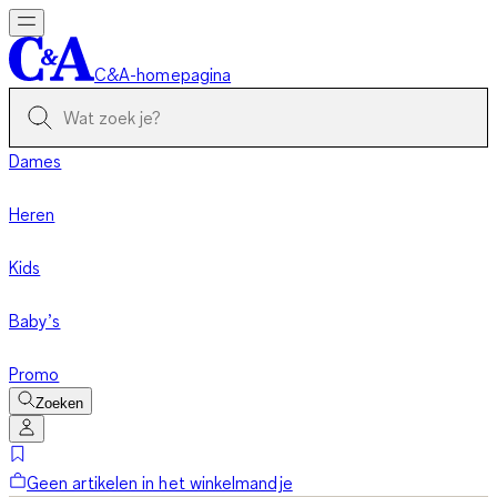
C&A-homepagina
Dames
Heren
Kids
Baby’s
Promo
Zoeken
Geen artikelen in het winkelmandje