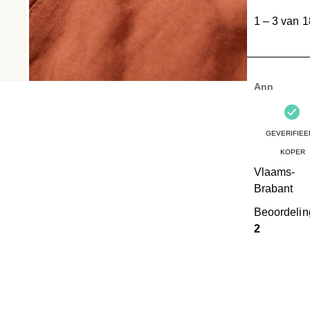
tot
1
–
3 van 1
3
van
18
Beoordelinge
Ann
GEVERIFIEE
KOPER
Vlaams-
Brabant
Beoordeli
2