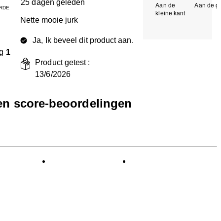
25 dagen geleden
Aan de
Aan de gr
RDE
kleine kant
k
Nette mooie jurk
Ja, Ik beveel dit product aan.
g
1
Product getest :
13/6/2026
een score-beoordelingen