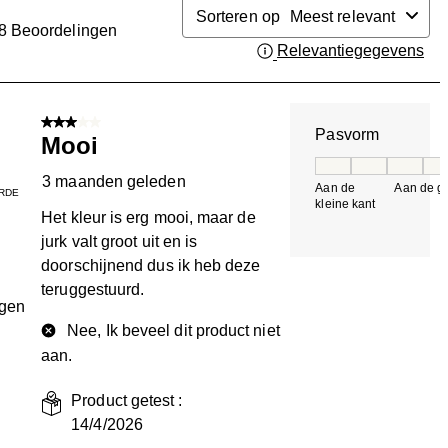
Sorteren op
Meest relevant
8
Beoordelingen
Relevantiegegevens
Gee
n.
3 van 5 sterren.
Pasvorm
Mooi
Pasvorm, 5 van 5, 
3 maanden geleden
Aan de
Aan de gr
RDE
kleine kant
k
Het kleur is erg mooi, maar de
jurk valt groot uit en is
doorschijnend dus ik heb deze
teruggestuurd.
ngen
Nee, Ik beveel dit product niet
aan.
Product getest :
14/4/2026