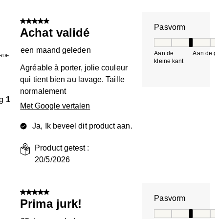
5 van 5 sterren.
Pasvorm
Achat validé
Pasvorm, 3 van 5, 
een maand geleden
Aan de
Aan de gr
RDE
kleine kant
k
Agréable à porter, jolie couleur
qui tient bien au lavage. Taille
normalement
g
1
Met Google vertalen
Ja, Ik beveel dit product aan.
Product getest :
20/5/2026
5 van 5 sterren.
Pasvorm
Prima jurk!
Pasvorm, 3 van 5, 