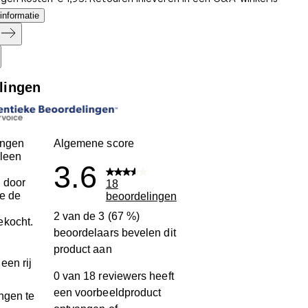
informatie
lingen
ingen
Algemene score
leen
3.6
 door
18
ie de
beoordelingen
n
2 van de 3 (67 %)
ekocht.
beoordelaars bevelen dit
product aan
een rij
0 van 18 reviewers heeft
een voorbeeldproduct
ngen te