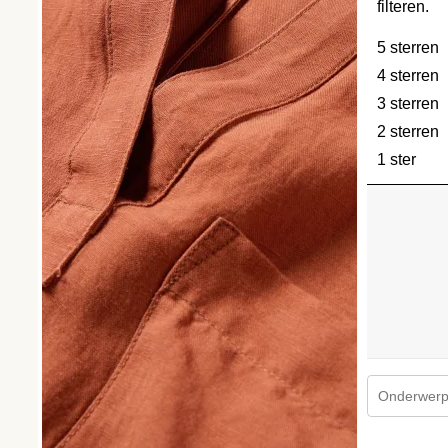
filteren.
5 sterren
s
4 sterren
s
3 sterren
s
2 sterren
s
1 ster
ster
Onderwerpe
1