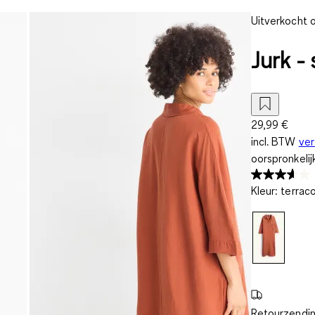
Uitverkocht o
Jurk - 
29,99 €
incl. BTW
ve
oorspronkelij
Kleur
:
terrac
Retourzendin