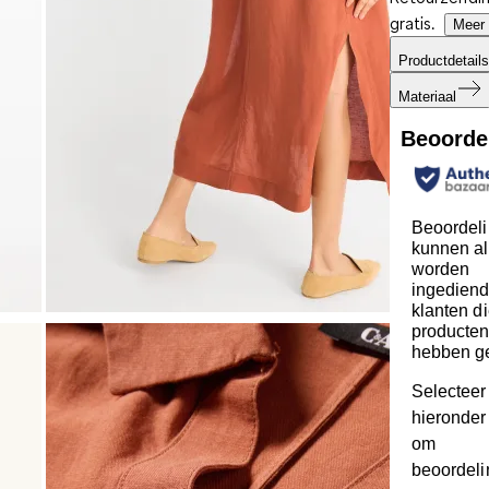
gratis.
Meer 
Productdetails
Materiaal
Beoorde
Beoordel
kunnen al
worden
ingediend
klanten d
producte
hebben g
Selecteer
hieronder 
om
beoordeli