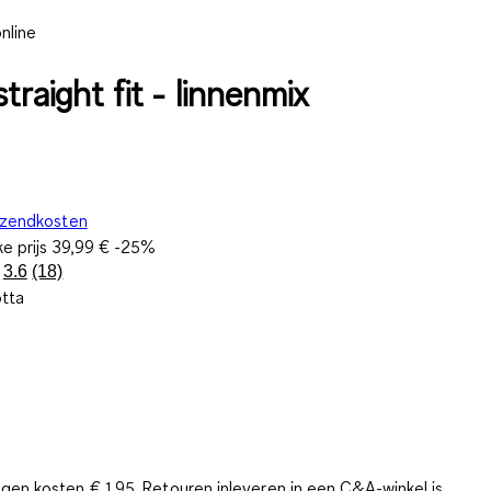
nline
straight fit - linnenmix
rzendkosten
ke prijs
39,99 €
-25%
3.6
(18)
Lees
otta
18
beoordelingen.
Dezelfde
paginalink.
gen kosten € 1,95. Retouren inleveren in een C&A-winkel is