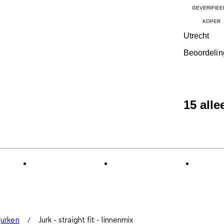
GEVERIFIEE
KOPER
Utrecht
Beoordelin
15 all
jurken
Jurk - straight fit - linnenmix