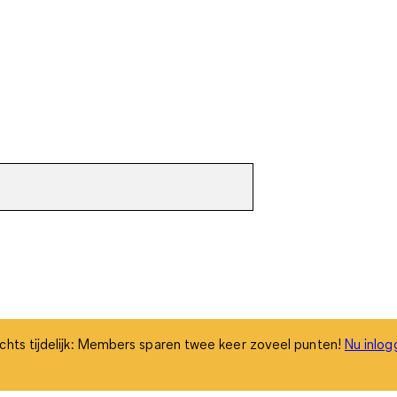
chts tijdelijk: Members sparen twee keer zoveel punten!
Nu inlog
chts tijdelijk: Members sparen twee keer zoveel punten!
Nu inlog