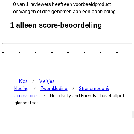
0 van 1 reviewers heeft een voorbeeldproduct
ontvangen of deelgenomen aan een aanbieding
1
1 alleen score-beoordeling
tot
0
van
1
Beoordeling.
Kids
Meisjes
kleding
Zwemkleding
Strandmode &
accessoires
Hello Kitty and Friends - baseballpet -
glanseffect