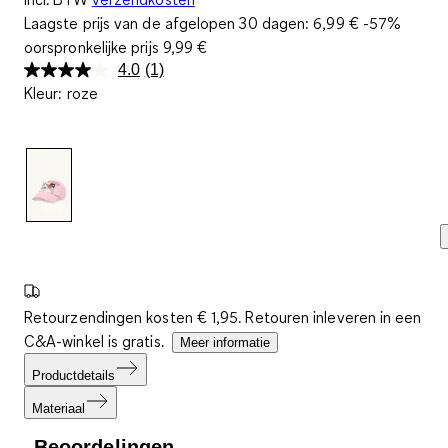
Laagste prijs van de afgelopen 30 dagen:
6,99 €
-57%
oorspronkelijke prijs
9,99 €
4.0
(1)
Lees
Kleur
:
roze
1
beoordeling.
Dezelfde
paginalink.
Retourzendingen kosten € 1,95. Retouren inleveren in een
C&A-winkel is gratis.
Meer informatie
Productdetails
Materiaal
Beoordelingen