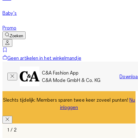
Baby’s
Promo
Zoeken
Geen artikelen in het winkelmandje
C&A Fashion App
Downloa
C&A Mode GmbH & Co. KG
Slechts tijdelijk: Members sparen twee keer zoveel punten!
Nu
inloggen
1 / 2