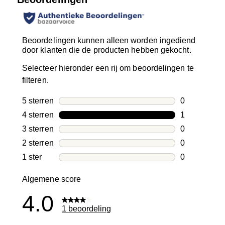
Beoordelingen kunnen alleen worden ingediend
door klanten die de producten hebben gekocht.
Selecteer hieronder een rij om beoordelingen te
filteren.
5 sterren
sterren
0
0 beoordelin
4 sterren
sterren
1
1 beoordelin
3 sterren
sterren
0
0 beoordelin
2 sterren
sterren
0
0 beoordelin
1 ster
sterren
0
0 beoordelin
Algemene score
4.0
1 beoordeling