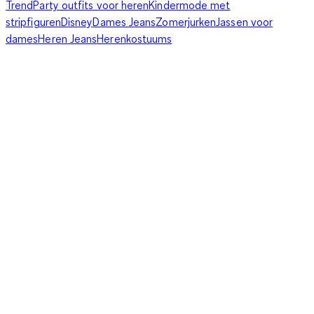
Trend
Party outfits voor heren
Kindermode met
stripfiguren
Disney
Dames Jeans
Zomerjurken
Jassen voor
dames
Heren Jeans
Herenkostuums