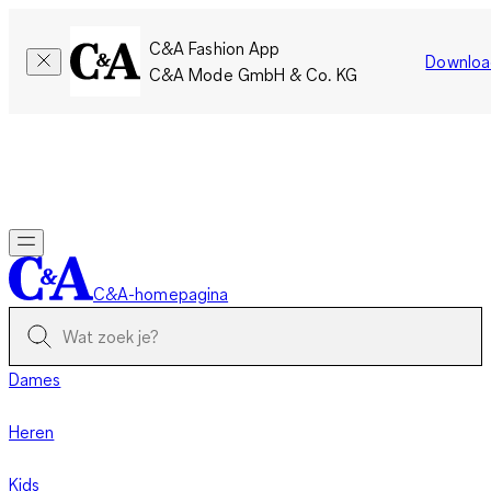
C&A Fashion App
Downloa
C&A Mode GmbH & Co. KG
Slechts tijdelijk: Members sparen twee keer zoveel punten!
Nu
inloggen
C&A-homepagina
Dames
Heren
Kids