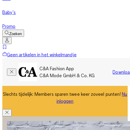
Baby’s
Promo
Zoeken
Geen artikelen in het winkelmandje
C&A Fashion App
Downloa
C&A Mode GmbH & Co. KG
Slechts tijdelijk: Members sparen twee keer zoveel punten!
Nu
inloggen