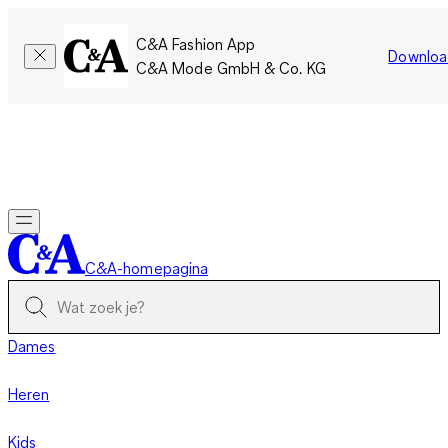
C&A Fashion App
Downloa
C&A Mode GmbH & Co. KG
Slechts tijdelijk: Members sparen twee keer zoveel punten!
Nu
inloggen
C&A-homepagina
Dames
Heren
Kids