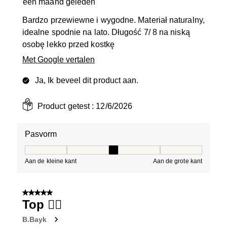
een maand geleden
Bardzo przewiewne i wygodne. Materiał naturalny,
idealne spodnie na lato. Długość 7/ 8 na niską
osobę lekko przed kostkę
Met Google vertalen
Ja, Ik beveel dit product aan.
Product getest :
12/6/2026
Pasvorm
Pasvorm, 3 van 5, waarbij 1 gelijk is aan Aan de kleine 
Aan de kleine kant
Aan de grote kant
5 van 5 sterren.
Top 👍🏼
B.Bayk