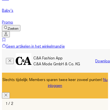
Baby’s
Promo
Zoeken
Geen artikelen in het winkelmandje
C&A Fashion App
Downloa
C&A Mode GmbH & Co. KG
Slechts tijdelijk: Members sparen twee keer zoveel punten!
Nu
inloggen
1 / 2