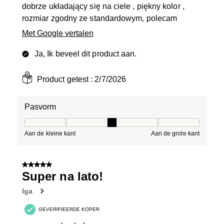
dobrze układający się na ciele , piękny kolor ,
rozmiar zgodny ze standardowym, polecam
Met Google vertalen
Ja, Ik beveel dit product aan.
Product getest :
2/7/2026
Pasvorm
Pasvorm, 3 van 5, waarbij 1 gelijk is aan Aan de kleine 
Aan de kleine kant
Aan de grote kant
5 van 5 sterren.
Super na lato!
Iga
GEVERIFIEERDE KOPER