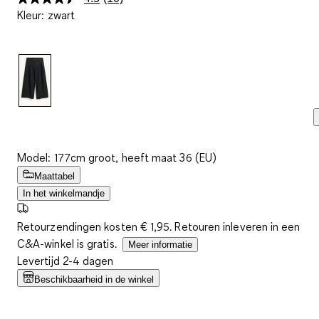
Lees
Kleur
:
zwart
10
beoordelingen.
Dezelfde
paginalink.
Model: 177cm groot, heeft maat 36 (EU)
Maattabel
In het winkelmandje
Retourzendingen kosten € 1,95. Retouren inleveren in een
C&A-winkel is gratis.
Meer informatie
Levertijd 2-4 dagen
Beschikbaarheid in de winkel