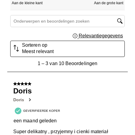
Aan de kleine kant
Aan de grote kant
Onderwerpen en beoordelingen zoeken per regio
Relevantiegegevens
Geef 
Sorteren op
Meest relevant
1
1
–
3 van 10
Beoordelingen
tot
3
van
5 van 5 sterren.
10
Doris
Beoordelingen.
Doris
GEVERIFIEERDE KOPER
een maand geleden
Super delikatny , przyjemny i cienki materiał