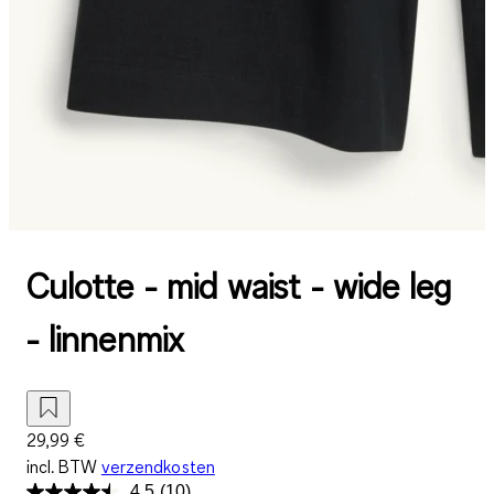
Culotte - mid waist - wide leg
- linnenmix
29,99 €
incl. BTW
verzendkosten
4.5
(10)