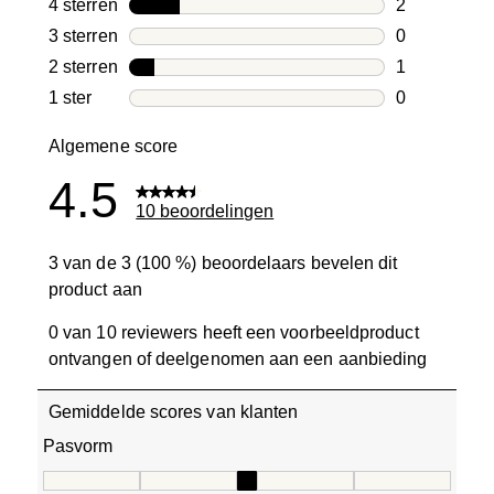
7 beoordelin
4 sterren
sterren
2
2 beoordelin
3 sterren
sterren
0
0 beoordelin
2 sterren
sterren
1
1 beoordelin
1 ster
sterren
0
0 beoordelin
Algemene score
4.5
10 beoordelingen
3 van de 3 (100 %) beoordelaars bevelen dit
product aan
0 van 10 reviewers heeft een voorbeeldproduct
ontvangen of deelgenomen aan een aanbieding
Gemiddelde scores van klanten
Pasvorm
Pasvorm, 3 van 5, waarbij 1 gelijk is aan Aan de kleine ka