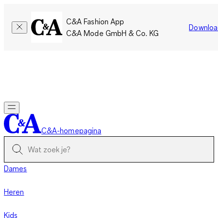
C&A Fashion App
Downloa
C&A Mode GmbH & Co. KG
Slechts tijdelijk: Members sparen twee keer zoveel punten!
Nu
inloggen
C&A-homepagina
Dames
Heren
Kids