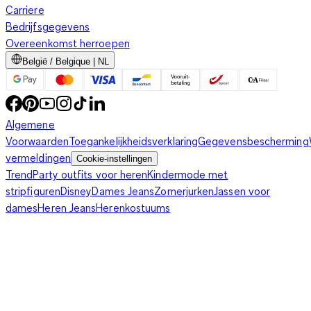
Carriere
Bedrijfsgegevens
Overeenkomst herroepen
België / Belgique | NL
Algemene
Voorwaarden
Toegankelijkheidsverklaring
Gegevensbescherming
vermeldingen
Cookie-instellingen
Trend
Party outfits voor heren
Kindermode met
stripfiguren
Disney
Dames Jeans
Zomerjurken
Jassen voor
dames
Heren Jeans
Herenkostuums