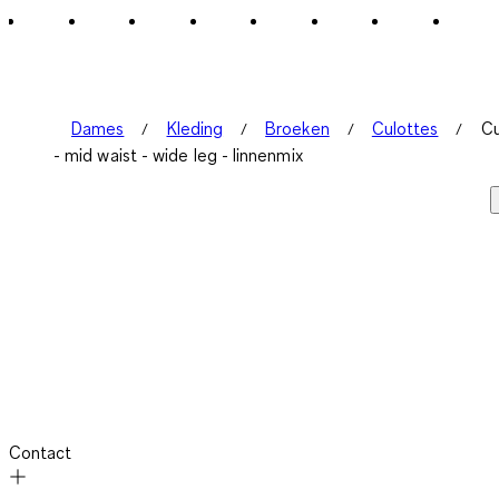
Dames
Kleding
Broeken
Culottes
Cu
- mid waist - wide leg - linnenmix
Contact