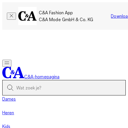
C&A Fashion App
Downloa
C&A Mode GmbH & Co. KG
Slechts tijdelijk: Members sparen twee keer zoveel punten!
Nu
inloggen
C&A-homepagina
Dames
Heren
Kids