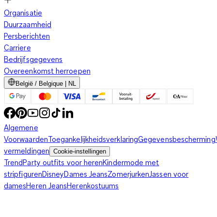
Organisatie
Duurzaamheid
Persberichten
Carriere
Bedrijfsgegevens
Overeenkomst herroepen
België / Belgique | NL
Algemene
Voorwaarden
Toegankelijkheidsverklaring
Gegevensbescherming
vermeldingen
Cookie-instellingen
Trend
Party outfits voor heren
Kindermode met
stripfiguren
Disney
Dames Jeans
Zomerjurken
Jassen voor
dames
Heren Jeans
Herenkostuums