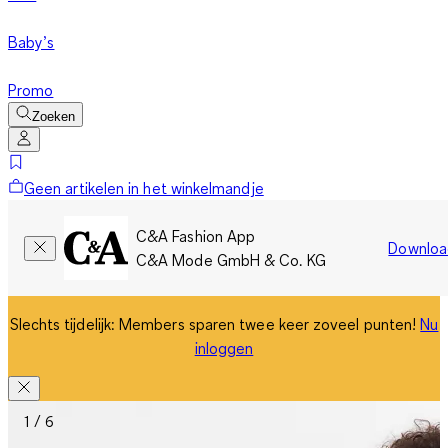
Baby’s
Promo
Zoeken
Geen artikelen in het winkelmandje
C&A Fashion App
Downloa
C&A Mode GmbH & Co. KG
Slechts tijdelijk: Members sparen twee keer zoveel punten!
Nu
inloggen
1 / 6