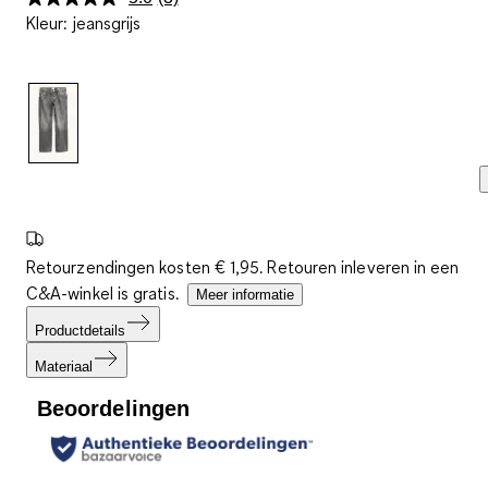
Lees
Kleur
:
jeansgrijs
3
beoordelingen.
Dezelfde
paginalink.
Retourzendingen kosten € 1,95. Retouren inleveren in een
C&A-winkel is gratis.
Meer informatie
Productdetails
Materiaal
Beoordelingen