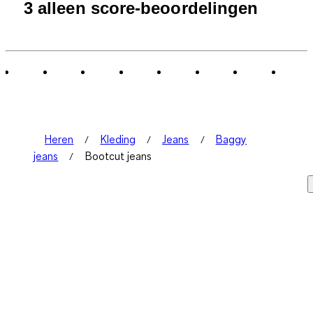
1
3 alleen score-beoordelingen
tot
0
van
3
Beoordelingen.
Heren
Kleding
Jeans
Baggy
jeans
Bootcut jeans