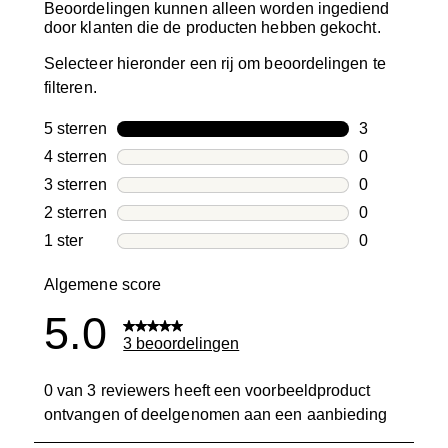
Beoordelingen kunnen alleen worden ingediend
door klanten die de producten hebben gekocht.
Selecteer hieronder een rij om beoordelingen te
filteren.
5 sterren
sterren
3
3 beoordelin
4 sterren
sterren
0
0 beoordelin
3 sterren
sterren
0
0 beoordelin
2 sterren
sterren
0
0 beoordelin
1 ster
sterren
0
0 beoordelin
Algemene score
5.0
3 beoordelingen
0 van 3 reviewers heeft een voorbeeldproduct
ontvangen of deelgenomen aan een aanbieding