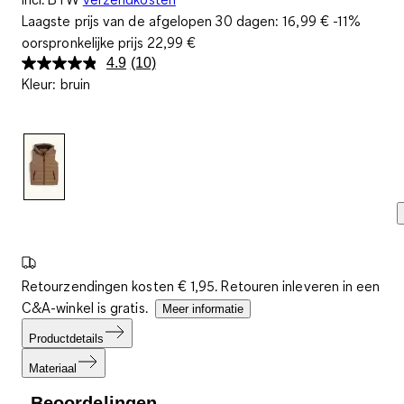
Laagste prijs van de afgelopen 30 dagen:
16,99 €
-11%
oorspronkelijke prijs
22,99 €
4.9
(10)
Lees
Kleur
:
bruin
10
beoordelingen.
Dezelfde
paginalink.
Retourzendingen kosten € 1,95. Retouren inleveren in een
C&A-winkel is gratis.
Meer informatie
Productdetails
Materiaal
Beoordelingen