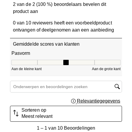
2 van de 2 (100 %) beoordelaars bevelen dit
product aan
0 van 10 reviewers heeft een voorbeeldproduct
ontvangen of deelgenomen aan een aanbieding
Gemiddelde scores van klanten
Pasvorm
Pasvorm, 2.5 van 5, waarbij 1 gelijk is aan Aan de kleine 
Aan de kleine kant
Aan de grote kant
Onderwerpen en beoordelingen zoeken per regio
Relevantiegegevens
Geef 
Sorteren op
Meest relevant
1
1
–
1 van 10
Beoordelingen