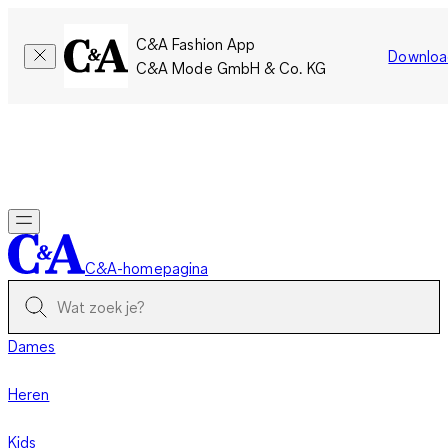
C&A Fashion App
Downloa
C&A Mode GmbH & Co. KG
Slechts tijdelijk: Members sparen twee keer zoveel punten!
Nu
inloggen
C&A-homepagina
Dames
Heren
Kids