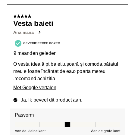
tot
1
van
5 van 5 sterren.
10
Vesta baieti
Beoordelingen.
Ana maria
GEVERIFIEERDE KOPER
9 maanden geleden
O vesta ideală pt baieti,ușoară și comoda.băiatul
meu e foarte încântat de ea.o poarta mereu
.recomand achizitia
Met Google vertalen
Ja, Ik beveel dit product aan.
Pasvorm
Pasvorm, 3 van 5, waarbij 1 gelijk is aan Aan de kleine 
Aan de kleine kant
Aan de grote kant