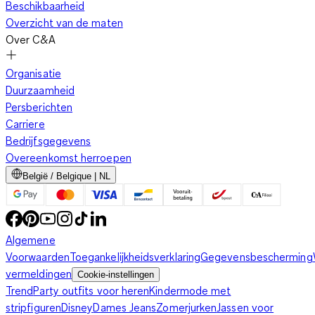
Beschikbaarheid
Overzicht van de maten
Over C&A
Organisatie
Duurzaamheid
Persberichten
Carriere
Bedrijfsgegevens
Overeenkomst herroepen
België / Belgique | NL
Algemene
Voorwaarden
Toegankelijkheidsverklaring
Gegevensbescherming
vermeldingen
Cookie-instellingen
Trend
Party outfits voor heren
Kindermode met
stripfiguren
Disney
Dames Jeans
Zomerjurken
Jassen voor