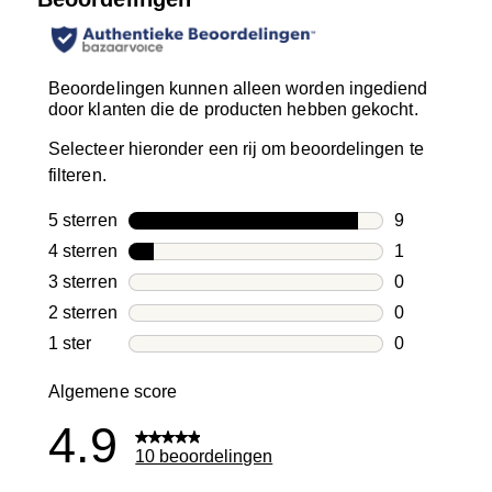
Beoordelingen kunnen alleen worden ingediend
door klanten die de producten hebben gekocht.
Selecteer hieronder een rij om beoordelingen te
filteren.
5 sterren
sterren
9
9 beoordelin
4 sterren
sterren
1
1 beoordelin
3 sterren
sterren
0
0 beoordelin
2 sterren
sterren
0
0 beoordelin
1 ster
sterren
0
0 beoordelin
Algemene score
4.9
10 beoordelingen