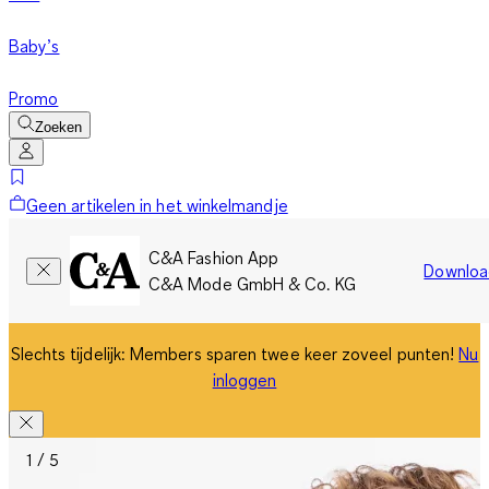
Baby’s
Promo
Zoeken
Geen artikelen in het winkelmandje
C&A Fashion App
Downloa
C&A Mode GmbH & Co. KG
Slechts tijdelijk: Members sparen twee keer zoveel punten!
Nu
inloggen
1 / 5