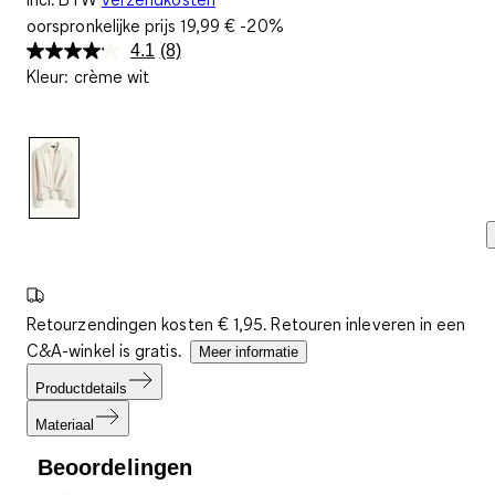
oorspronkelijke prijs
19,99 €
-20%
4.1
(8)
Lees
Kleur
:
crème wit
8
beoordelingen.
Dezelfde
paginalink.
Retourzendingen kosten € 1,95. Retouren inleveren in een
C&A-winkel is gratis.
Meer informatie
Productdetails
Materiaal
Beoordelingen