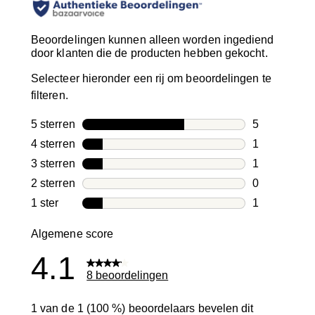
Beoordelingen kunnen alleen worden ingediend
door klanten die de producten hebben gekocht.
Selecteer hieronder een rij om beoordelingen te
filteren.
5 sterren
sterren
5
5 beoordelin
4 sterren
sterren
1
1 beoordelin
3 sterren
sterren
1
1 beoordelin
2 sterren
sterren
0
0 beoordelin
1 ster
sterren
1
1 beoordelin
Algemene score
4.1
8 beoordelingen
1 van de 1 (100 %) beoordelaars bevelen dit