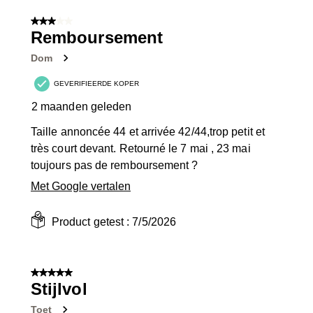
3
van
3 van 5 sterren.
8
Remboursement
Beoordelingen.
Dom
GEVERIFIEERDE KOPER
2 maanden geleden
Taille annoncée 44 et arrivée 42/44,trop petit et
très court devant. Retourné le 7 mai , 23 mai
toujours pas de remboursement ?
Met Google vertalen
Product getest :
7/5/2026
5 van 5 sterren.
Stijlvol
Toet