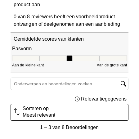
product aan
0 van 8 reviewers heeft een voorbeeldproduct
ontvangen of deelgenomen aan een aanbieding
Gemiddelde scores van klanten
Pasvorm
Pasvorm, 3 van 5, waarbij 1 gelijk is aan Aan de kleine ka
Aan de kleine kant
Aan de grote kant
Onderwerpen en beoordelingen zoeken per regio
Relevantiegegevens
Geef 
Sorteren op
Meest relevant
1
1
–
3 van 8
Beoordelingen
tot