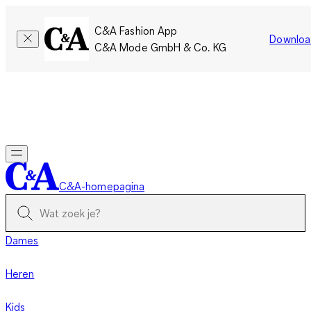
C&A Fashion App
Downloa
C&A Mode GmbH & Co. KG
Slechts tijdelijk: Members sparen twee keer zoveel punten!
Nu
inloggen
C&A-homepagina
Dames
Heren
Kids