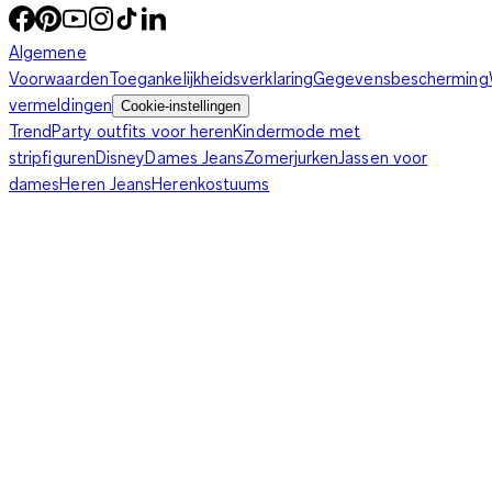
Algemene
Voorwaarden
Toegankelijkheidsverklaring
Gegevensbescherming
vermeldingen
Cookie-instellingen
Trend
Party outfits voor heren
Kindermode met
stripfiguren
Disney
Dames Jeans
Zomerjurken
Jassen voor
dames
Heren Jeans
Herenkostuums