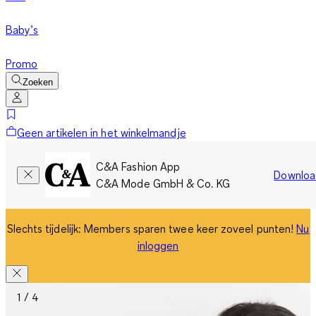
Baby’s
Promo
Zoeken
Geen artikelen in het winkelmandje
C&A Fashion App
Downloa
C&A Mode GmbH & Co. KG
Slechts tijdelijk: Members sparen twee keer zoveel punten!
Nu
inloggen
1 / 4