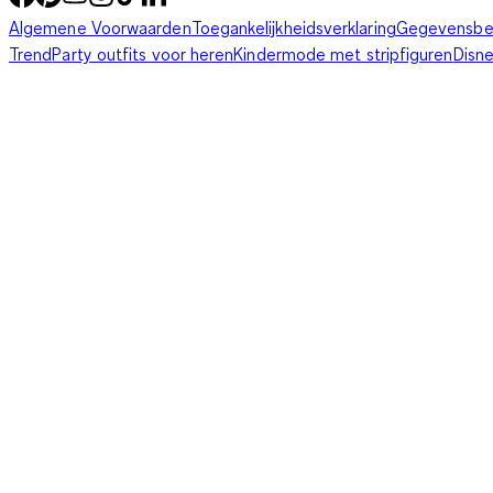
Algemene Voorwaarden
Toegankelijkheidsverklaring
Gegevensbe
Trend
Party outfits voor heren
Kindermode met stripfiguren
Disn