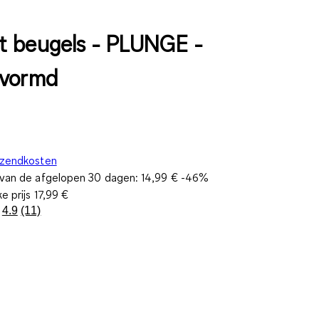
 beugels - PLUNGE -
evormd
rzendkosten
s van de afgelopen 30 dagen:
14,99 €
-46%
ke prijs
17,99 €
4.9
(11)
Lees
11
beoordelingen.
Dezelfde
paginalink.