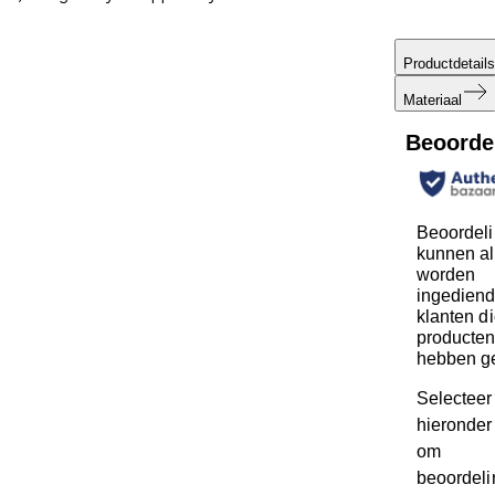
Productdetails
Materiaal
Beoorde
Beoordel
kunnen al
worden
ingediend
klanten d
producte
hebben g
Selecteer
hieronder 
om
beoordeli