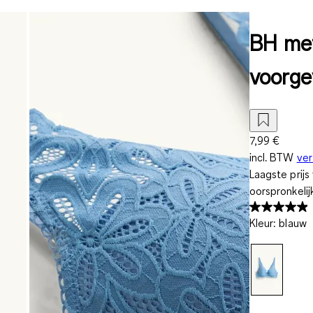
BH met
voorg
7,99 €
incl. BTW
ve
Laagste prij
oorspronkelij
Kleur
:
blauw