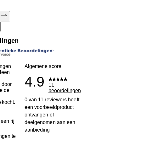
lingen
ingen
Algemene score
leen
4.9
 door
11
ie de
beoordelingen
n
0 van 11 reviewers heeft
ekocht.
een voorbeeldproduct
ontvangen of
een rij
deelgenomen aan een
aanbieding
ngen te