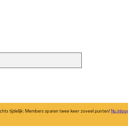
chts tijdelijk: Members sparen twee keer zoveel punten!
Nu inlog
chts tijdelijk: Members sparen twee keer zoveel punten!
Nu inlog