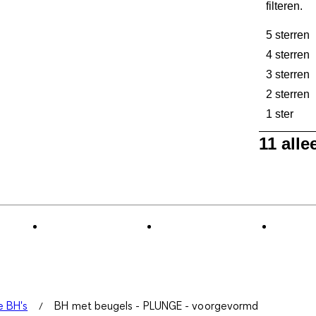
filteren.
5 sterren
s
4 sterren
s
3 sterren
s
2 sterren
s
1 ster
ster
1
11 all
tot
0
van
11
Beoordelinge
e BH's
BH met beugels - PLUNGE - voorgevormd