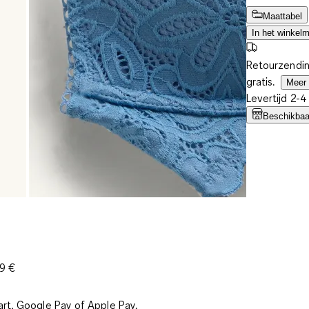
Maattabel
In het winkel
Retourzendin
gratis.
Meer 
Levertijd 2-
Beschikbaar
39 €
art, Google Pay of Apple Pay.