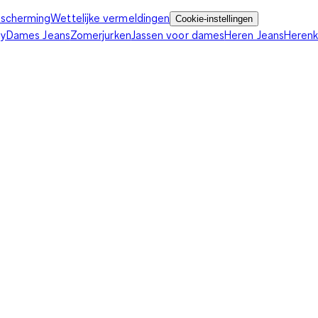
scherming
Wettelijke vermeldingen
Cookie-instellingen
ey
Dames Jeans
Zomerjurken
Jassen voor dames
Heren Jeans
Heren