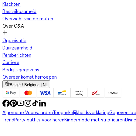
Klachten
Beschikbaarheid
Overzicht van de maten
Over C&A
Organisatie
Duurzaamheid
Persberichten
Carriere
Bedrijfsgegevens
Overeenkomst herroepen
België / Belgique | NL
Algemene Voorwaarden
Toegankelijkheidsverklaring
Gegevensbe
Trend
Party outfits voor heren
Kindermode met stripfiguren
Disn