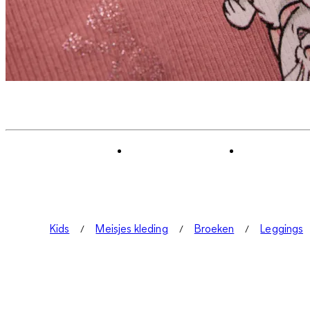
Kids
Meisjes kleding
Broeken
Leggings