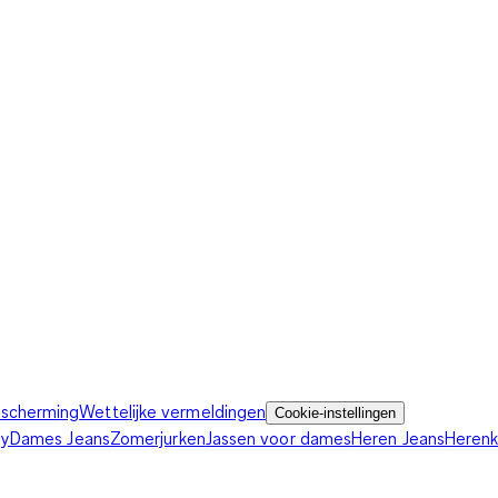
scherming
Wettelijke vermeldingen
Cookie-instellingen
ey
Dames Jeans
Zomerjurken
Jassen voor dames
Heren Jeans
Heren