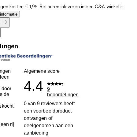
gen kosten € 1,95. Retouren inleveren in een C&A-winkel is
informatie
lingen
ingen
Algemene score
leen
4.4
 door
9
ie de
beoordelingen
n
0 van 9 reviewers heeft
ekocht.
een voorbeeldproduct
ontvangen of
een rij
deelgenomen aan een
aanbieding