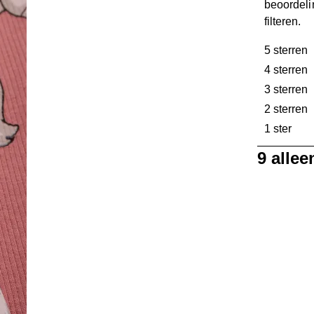
beoordeli
filteren.
5 sterren
s
4 sterren
s
3 sterren
s
2 sterren
s
1 ster
ster
1
9 alle
tot
0
van
9
Beoordelinge