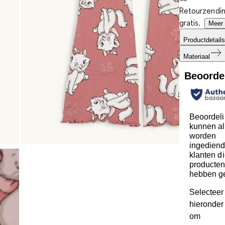
Retourzendin
gratis.
Meer 
Productdetails
Materiaal
Beoorde
Beoordel
kunnen al
worden
ingediend
klanten d
producte
hebben g
Selecteer
hieronder 
om