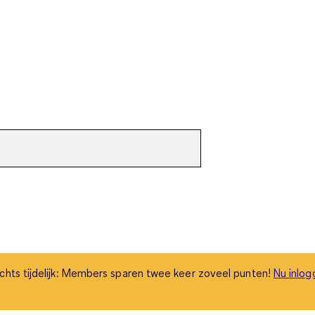
chts tijdelijk: Members sparen twee keer zoveel punten!
Nu inlog
chts tijdelijk: Members sparen twee keer zoveel punten!
Nu inlog