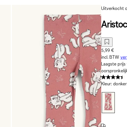
Uitverkocht o
Aristoc
5,99 €
incl. BTW
ve
Laagste prij
oorspronkelij
Kleur
:
donker