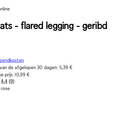
nline
ats - flared legging - geribd
rzendkosten
s van de afgelopen 30 dagen:
5,39 €
ke prijs
10,99 €
4.4
(9)
Lees
 rose
9
beoordelingen.
Dezelfde
paginalink.