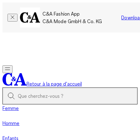
C&A Fashion App
Downloa
C&A Mode GmbH & Co. KG
Seulement pour une courte durée : Les membres cumulent le
double de points!
Se connecter
Retour à la page d’accueil
Femme
Homme
Enfants