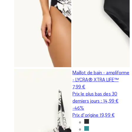
Maillot de bain - ampliforme
- LYCRA® XTRA LIFE™
7,99 €
Prix le plus bas des 30
derniers jours :
14,99 €
-46%
Prix d‘origine
19,99 €