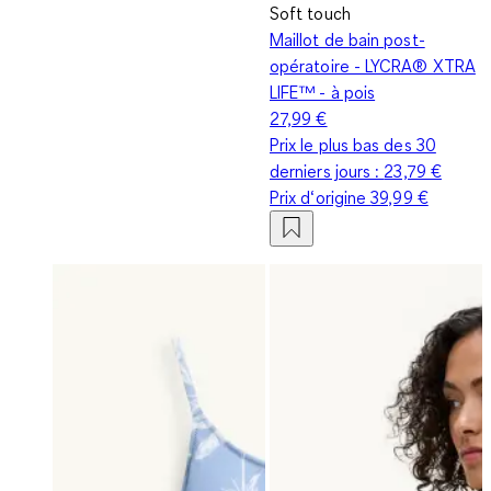
Soft touch
Maillot de bain post-
opératoire - LYCRA® XTRA
LIFE™ - à pois
27,99 €
Prix le plus bas des 30
derniers jours :
23,79 €
Prix d‘origine
39,99 €