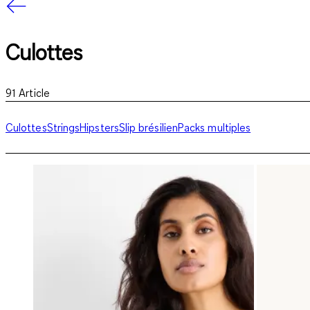
Culottes
91
Article
Culottes
Strings
Hipsters
Slip brésilien
Packs multiples