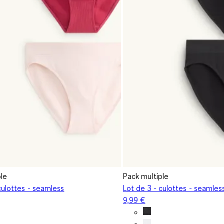
ple
Pack multiple
culottes - seamless
Lot de 3 - culottes - seamles
9,99 €