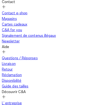
Contact
vocabulaire stylistique. À tel point que le simple tailleur-jupe y
gagne ou y perd son latin. Alors afin de vous y retrouver, nous
Contact e-shop
avons soigné son design. De l'allure traditionnelle de femme
Magasins
d'affaires impliquée à la tendance extravagante d'une
Cartes cadeaux
créatrice inspirée, nous avons pensé à tout.
C&A for you
Signalement de contenus illégaux
Newsletter
Au zénith de l'élégance trône bien entendu l'indétrônable
Aide
chemise business avec sa teinte claire, pure et lumineuse.
Pour toutes les inconditionnelles du chic classique, le blanc
Questions / Réponses
reste la valeur sûre. Tout lui va à ravir. Tailleur chevron ou
Livraison
chiné, ses combinaisons sont infinies. Car la
chemise blanche
Retour
possède pour elle sa ligne aristocratique. À elle seule, elle
Réclamation
constitue le fond sur lequel se démarque toutes les
Disponibilité
tendances. Du
tailleur jupe fendue au tailleur pantalon fluide
,
Guide des tailles
elle vous assure de ne commettre aucune faute de goût en
Découvrir C&A
respectant le protocole.
L' entreprise