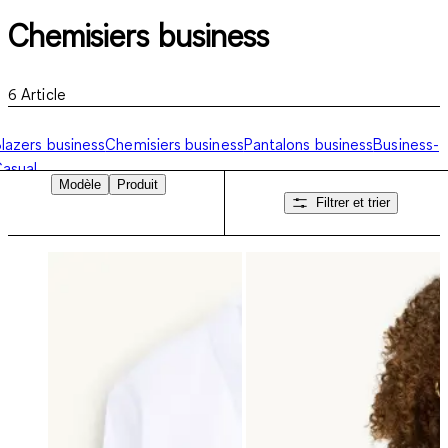
Chemisiers business
6
Article
lazers business
Chemisiers business
Pantalons business
Business-
asual
Modèle
Produit
Filtrer et trier