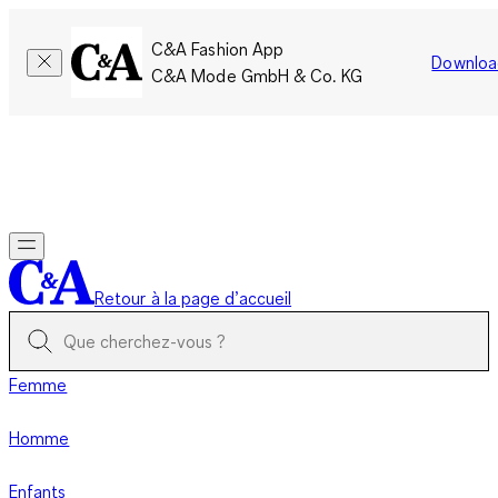
C&A Fashion App
Downloa
C&A Mode GmbH & Co. KG
Seulement pour une courte durée : Les membres cumulent le
double de points!
Se connecter
Retour à la page d’accueil
Femme
Homme
Enfants