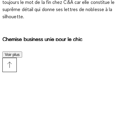
toujours le mot de la fin chez C&A car elle constitue le
suprême détail qui donne ses lettres de noblesse à la
silhouette.
Chemise business unie pour le chic
Voir plus
Coupe structurée, finitions parfaites et étoffes précieuses, la
chemise business n'y va pas par quatre chemins pour anoblir la
silhouette. Le moindre détail contribue à l'élégance. Le
boutonnage structure la tenue, le col dynamise souligne
l'encolure de la veste et les manchettes soulignent ses
poignets. Faite pour être portée avec un
tailleur
, elle constitue
la pièce phare de la tenue. Car rien ne lui résiste. En blanc, elle
illumine d'un
chic conventionnel
. En noir, elle affiche un
raffinement insolent
. Et en pied-de-poule, elle revendique un
style de citadine métropolitain
. Partout, elle impose son