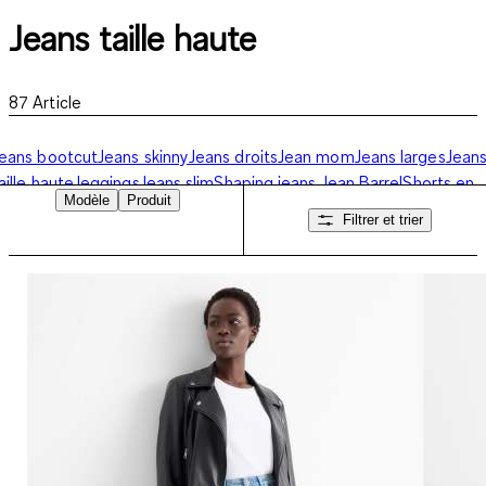
Jeans taille haute
87
Article
eans bootcut
Jeans skinny
Jeans droits
Jean mom
Jeans larges
Jean
aille haute
Jeggings
Jeans slim
Shaping jeans
Jean Barrel
Shorts en
Modèle
Produit
ean
Filtrer et trier