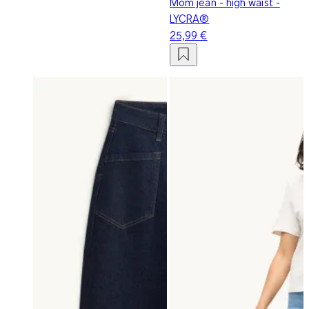
Mom jean - high waist -
LYCRA®
25,99 €