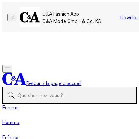
C&A Fashion App
Downloa
C&A Mode GmbH & Co. KG
Seulement pour une courte durée : Les membres cumulent le
double de points!
Se connecter
Retour à la page d’accueil
Femme
Homme
Enfants