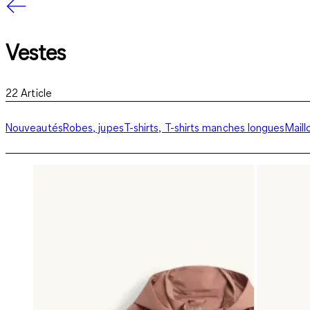
Vestes
22
Article
Nouveautés
Robes, jupes
T-shirts, T-shirts manches longues
Maill