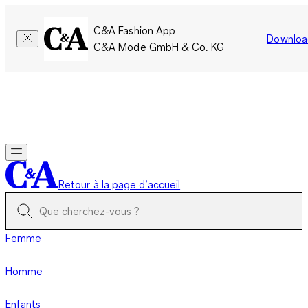
C&A Fashion App
Downloa
C&A Mode GmbH & Co. KG
Seulement pour une courte durée : Les membres cumulent le
double de points!
Se connecter
Retour à la page d’accueil
Femme
Homme
Enfants