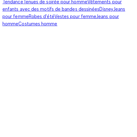
Tendance
Tenues de soirée pour homme
Vêtements pour
enfants avec des motifs de bandes dessinées
Disney
Jeans
pour femme
Robes d'été
Vestes pour femme
Jeans pour
homme
Costumes homme