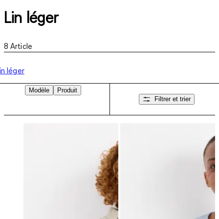
Lin léger
8
Article
in léger
Modèle
Produit
Filtrer et trier