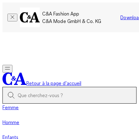
C&A Fashion App
Downloa
C&A Mode GmbH & Co. KG
Seulement pour une courte durée : Les membres cumulent le
double de points!
Se connecter
Retour à la page d’accueil
Femme
Homme
Enfants