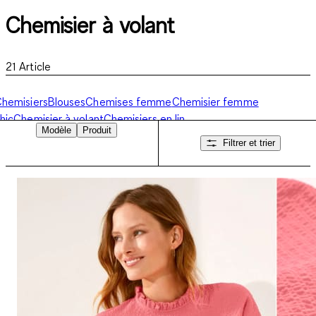
Chemisier à volant
21
Article
hemisiers
Blouses
Chemises femme
Chemisier femme
hic
Chemisier à volant
Chemisiers en lin
Modèle
Produit
Filtrer et trier