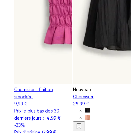
Chemisier - finition
Nouveau
smockée
Chemisier
9,99 €
25,99 €
Prix le plus bas des 30
derniers jours :
14,99 €
-33%
Prix d‘origine
17,99 €