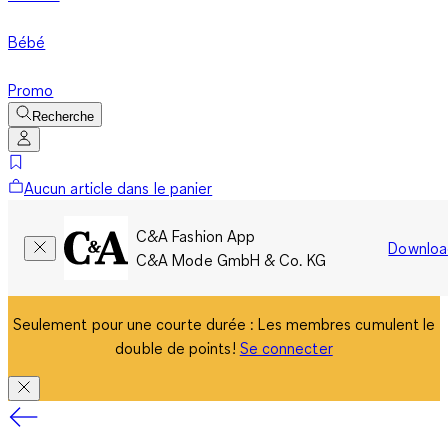
Bébé
Promo
Recherche
Aucun article dans le panier
C&A Fashion App
Downloa
C&A Mode GmbH & Co. KG
Seulement pour une courte durée : Les membres cumulent le
double de points!
Se connecter