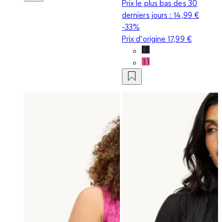
Prix le plus bas des 30
derniers jours :
14,99 €
-33%
Prix d‘origine
17,99 €