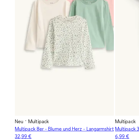
Neu
Multipack
Multipack
Multipack 8er - Blume und Herz - Langarmshirt
Multipack 3
32,99 €
6,99 €