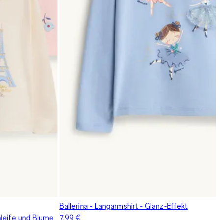
Ballerina - Langarmshirt - Glanz-Effekt
hleife und Blume
7,99 €