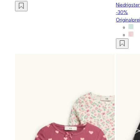
Niedrigster
-30%
Originalpre