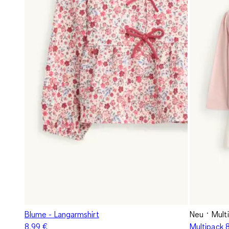
Blume - Langarmshirt
Neu
Mult
8,99 €
Multipack 