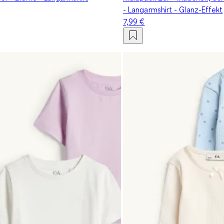
- Langarmshirt - Glanz-Effekt
7,99 €