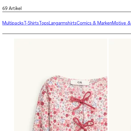
69
Artikel
Multipacks
T-Shirts
Tops
Langarmshirts
Comics & Marken
Motive & 