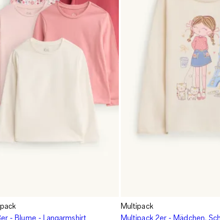
ipack
Multipack
8er - Blume - Langarmshirt
Multipack 2er - Mädchen, Sc