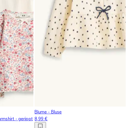
Blume - Bluse
rmshirt - gerippt
8,99 €