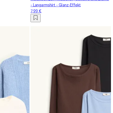
- Langarmshirt - Glanz-Effekt
7,99 €