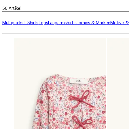
56
Artikel
Multipacks
T-Shirts
Tops
Langarmshirts
Comics & Marken
Motive & 