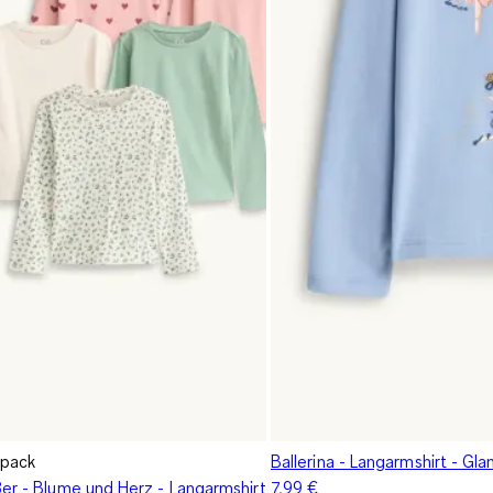
ipack
Ballerina - Langarmshirt - Gla
8er - Blume und Herz - Langarmshirt
7,99 €