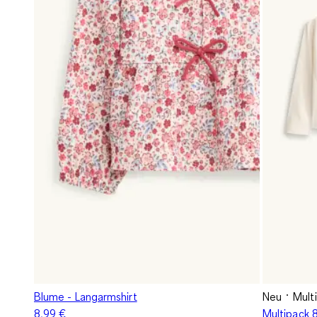
Blume - Langarmshirt
Neu
Mult
8,99 €
Multipack 