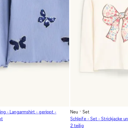
ng - Langarmshirt - gerippt -
Neu
Set
kt
Schleife - Set - Strickjacke u
2 teilig