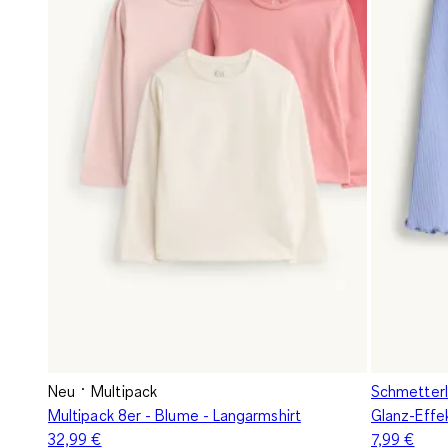
Neu
Multipack
Schmetterli
Multipack 8er - Blume - Langarmshirt
Glanz-Effe
32,99 €
7,99 €