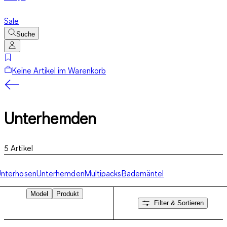
Sale
Suche
Keine Artikel im Warenkorb
Unterhemden
5
Artikel
nterhosen
Unterhemden
Multipacks
Bademäntel
Model
Produkt
Filter & Sortieren