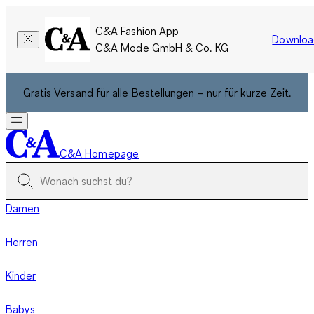
C&A Fashion App
Downloa
C&A Mode GmbH & Co. KG
Gratis Versand für alle Bestellungen – nur für kurze Zeit.
C&A Homepage
Damen
Herren
Kinder
Babys