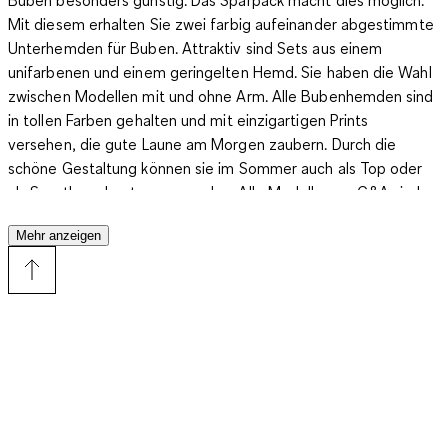
Mit diesem erhalten Sie zwei farbig aufeinander abgestimmte
Unterhemden für Buben. Attraktiv sind Sets aus einem
unifarbenen und einem geringelten Hemd. Sie haben die Wahl
zwischen Modellen mit und ohne Arm. Alle Bubenhemden sind
in tollen Farben gehalten und mit einzigartigen Prints
versehen, die gute Laune am Morgen zaubern. Durch die
schöne Gestaltung können sie im Sommer auch als Top oder
als Sporthemd getragen werden. Alle Modelle von C&A sind
aus besonders weicher, gekämmter Baumwolle, die
Mehr anzeigen
hautfreundlich und atmungsaktiv ist. Im Shop finden Sie
passende Shorts und Slips.
Kunterbunte Unterhemden für Buben
Buben mögen es bunt. Das trifft insbesondere auch für