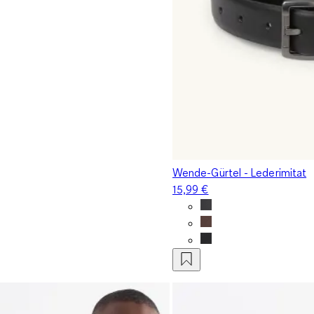
Wende-Gürtel - Lederimitat
15,99 €