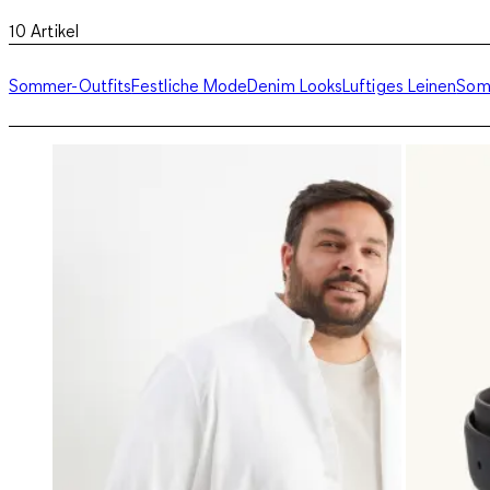
10
Artikel
Sommer-Outfits
Festliche Mode
Denim Looks
Luftiges Leinen
Som