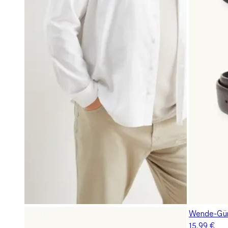
Wende-Gürt
15,99 €