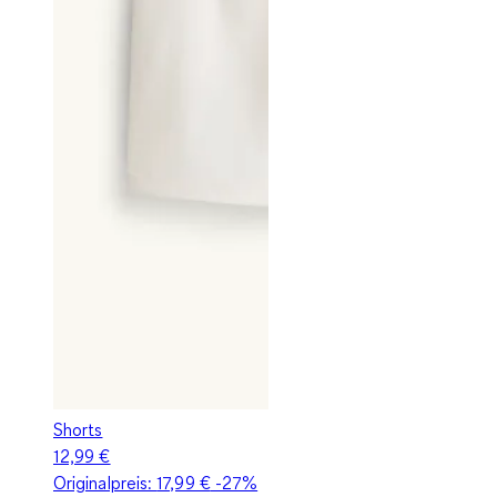
Shorts
12,99 €
Originalpreis:
17,99 €
-27%