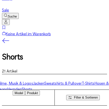
Sale
Suche
Keine Artikel im Warenkorb
Shorts
21
Artikel
ilme, Musik & Logos
Jacken
Sweatshirts & Pullover
T-Shirts
Hosen &
eans
Hemden
Shorts
Model
Produkt
Filter & Sortieren