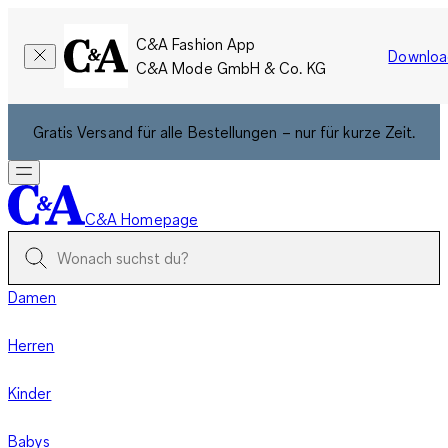
C&A Fashion App
Downloa
C&A Mode GmbH & Co. KG
Gratis Versand für alle Bestellungen – nur für kurze Zeit.
C&A Homepage
Damen
Herren
Kinder
Babys