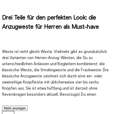
Drei Teile für den perfekten Look: die
Anzugweste für Herren als Must-have
Weste ist nicht gleich Weste. Vielmehr gibt es grundsätzlich
drei Varianten von Herren-Anzug-Westen, die Du zu
unterschiedlichen Anlässen und Begleitern kombinierst: die
klassische Weste, die Smokingweste und die Frackweste. Die
klassische Anzugweste zeichnet sich durch
eine ein- oder
zweireihige Knopfleiste
mit üblicherweise vier bis sechs
Knöpfen aus. Sie ist etwa hüftlang und ist derzeit ohne
Reverskragen besonders aktuell. Bevorzugst Du einen
klassisch-zeitlosen Stil, findest Du nach wie vor Westen mit
Revers. Charakteristisch ist der Materialmix der klassischen
Mehr anzeigen
Anzug-Westen für Herren: Die Vorderseite besteht aus einem