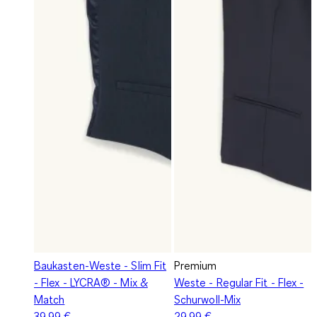
Baukasten-Weste - Slim Fit
Premium
- Flex - LYCRA® - Mix &
Weste - Regular Fit - Flex -
Match
Schurwoll-Mix
39,99 €
29,99 €