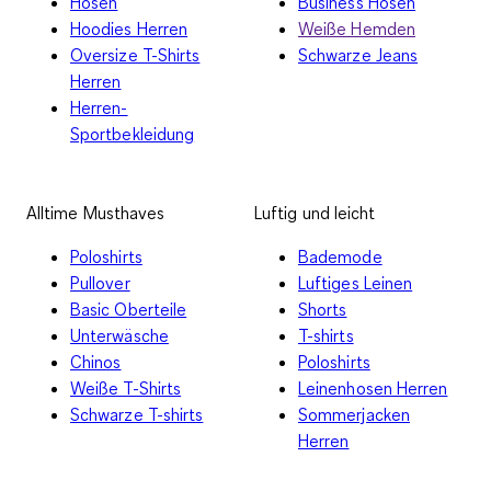
Hosen
Business Hosen
Hoodies Herren
Weiße Hemden
Oversize T-Shirts
Schwarze Jeans
Herren
Herren-
Sportbekleidung
Alltime Musthaves
Luftig und leicht
Poloshirts
Bademode
Pullover
Luftiges Leinen
Basic Oberteile
Shorts
Unterwäsche
T-shirts
Chinos
Poloshirts
Weiße T-Shirts
Leinenhosen Herren
Schwarze T-shirts
Sommerjacken
Herren