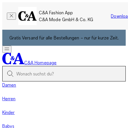
C&A Fashion App
Downloa
C&A Mode GmbH & Co. KG
Gratis Versand für alle Bestellungen – nur für kurze Zeit.
C&A Homepage
Damen
Herren
Kinder
Babys