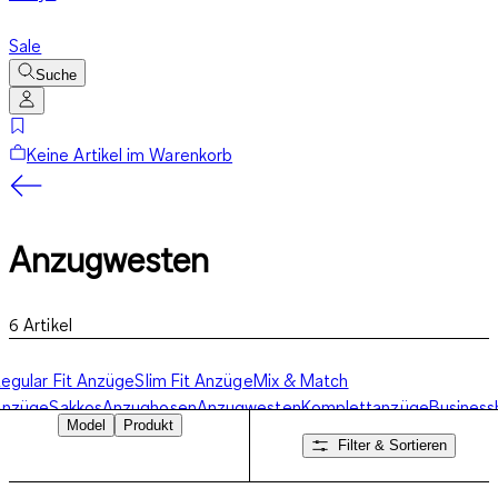
Sale
Suche
Keine Artikel im Warenkorb
Anzugwesten
6
Artikel
egular Fit Anzüge
Slim Fit Anzüge
Mix & Match
Anzüge
Sakkos
Anzughosen
Anzugwesten
Komplettanzüge
Busines
Model
Produkt
Filter & Sortieren