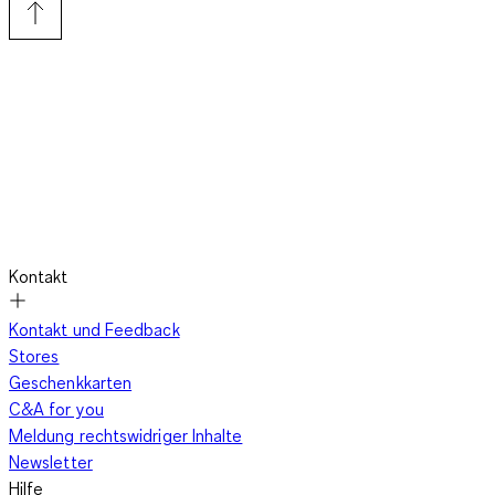
zum Anzug passenden Stoff, das Rückenteil aus Futterstoff.
Häufig wird dafür Polyestersatin verwendet, bei sehr
hochwertigen Anzugwesten Baumwollsatin oder Seide.
Die Anzug-Weste zum Smoking: Klassisch schick
Die
Smokingweste
trägst Du ausschließlich über einem
Kontakt
Smokinghemd
. Das Sakko des "kleinen Gesellschaftsanzugs"
zeichnet sich durch sein auffälliges Revers aus, das meist aus
Kontakt und Feedback
Seide oder Satin gefertigt und entweder als Schalkragen oder
Stores
steigend verarbeitet ist. Die Hose weist einen sogenannten
Geschenkkarten
Gallon auf, eine Kontrastnaht, die das Reversmaterial
C&A for you
aufnimmt, das ebenfalls aus Seide oder Satin besteht. Zum
Meldung rechtswidriger Inhalte
Smoking wird
klassischerweise eine schwarze Fliege
getragen.
Newsletter
Anzug-Westen zum Smoking haben einen tiefen
Hilfe