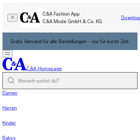
C&A Fashion App
Downloa
C&A Mode GmbH & Co. KG
Gratis Versand für alle Bestellungen – nur für kurze Zeit.
C&A Homepage
Damen
Herren
Kinder
Babys