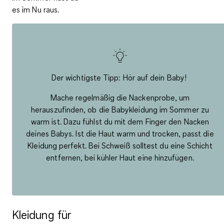
es im Nu raus.
Der wichtigste Tipp: Hör auf dein Baby!
Mache regelmäßig die
Nackenprobe, um
herauszufinden
, ob die Babykleidung im Sommer zu
warm ist. Dazu fühlst du mit dem Finger den Nacken
deines Babys. Ist die Haut warm und trocken, passt die
Kleidung perfekt. Bei Schweiß solltest du eine Schicht
entfernen, bei kühler Haut eine hinzufügen.
Kleidung für