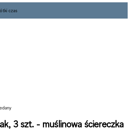
ótki czas
zedany
ak, 3 szt. - muślinowa ściereczka