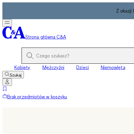
Z okazji
Strona główna C&A
Kobiety
Mężczyźni
Dzieci
Niemowlęta
Szukaj
Brak przedmiotów w koszyku