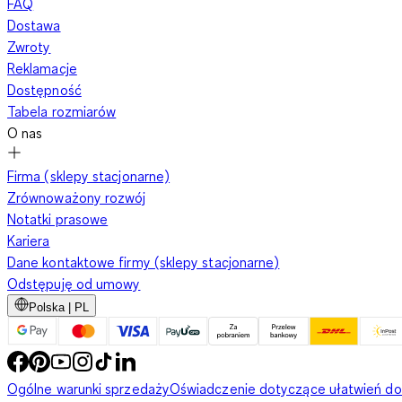
FAQ
Dostawa
Zwroty
Reklamacje
Dostępność
Tabela rozmiarów
O nas
Firma (sklepy stacjonarne)
Zrównoważony rozwój
Notatki prasowe
Kariera
Dane kontaktowe firmy (sklepy stacjonarne)
Odstępuję od umowy
Polska | PL
Ogólne warunki sprzedaży
Oświadczenie dotyczące ułatwień d