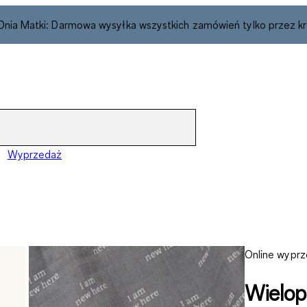
 Dnia Matki: Darmowa wysyłka wszystkich zamówień tylko przez kr
Wyprzedaż
Online wypr
Wielop