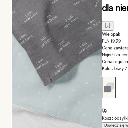
dla ni
Wielopak
PLN 19,99
Cena zawiera
Najniższa ce
Cena regula
Kolor
:
biały 
Koszt odsyłk
Dowiedz się w