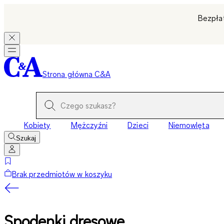
Bezpła
Strona główna C&A
Kobiety
Mężczyźni
Dzieci
Niemowlęta
Szukaj
Brak przedmiotów w koszyku
Spodenki dresowe