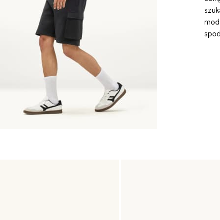
szuk
mode
spod