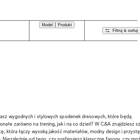
Model
Produkt
Filtruj & sortuj
asz wygodnych i stylowych spodenek dresowych, które będą
onałe zarówno na trening, jak i na co dzień? W C&A znajdziesz s
tę, która łączy wysoką jakość materiałów, modny design i przyst
. Niezależnie od tego, czy preferujesz klasyczne fasony, czy mo