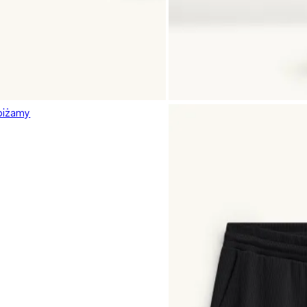
piżamy