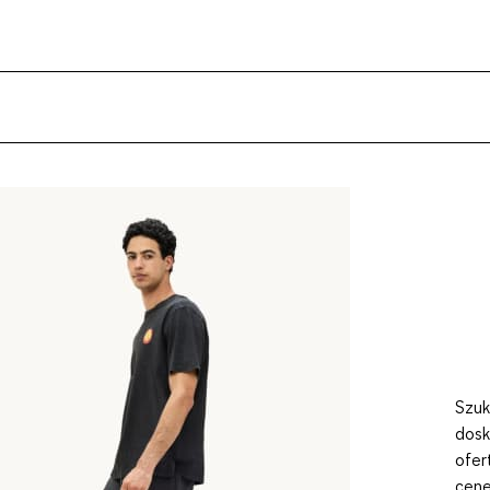
Szuk
dosk
ofer
cenę