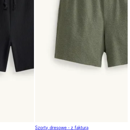
Szorty dresowe - z fakturą