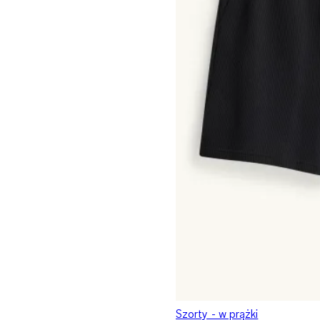
Szorty - w prążki