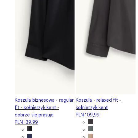
Koszula biznesowa - regular
Koszula - relaxed fit -
fit - kołnierzyk kent -
kołnierzyk kent
dobrze się prasuje
PLN 109,99
PLN 139,99