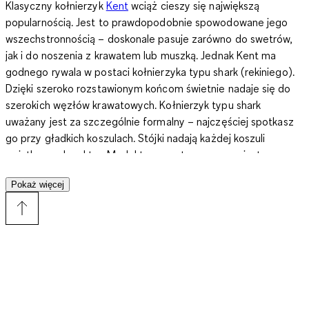
Klasyczny kołnierzyk
Kent
wciąż cieszy się największą
popularnością. Jest to prawdopodobnie spowodowane jego
wszechstronnością – doskonale pasuje zarówno do swetrów,
jak i do noszenia z krawatem lub muszką. Jednak Kent ma
godnego rywala w postaci kołnierzyka typu shark (rekiniego).
Dzięki szeroko rozstawionym końcom świetnie nadaje się do
szerokich węzłów krawatowych. Kołnierzyk typu shark
uważany jest za szczególnie formalny – najczęściej spotkasz
go przy gładkich koszulach. Stójki nadają każdej koszuli
wyjątkowy charakter. Model ten często nazywany jest
kołnierzem Mao, ponieważ jego korzenie sięgają garnituru
Pokaż więcej
Mao z początku XX wieku, który był zainspirowany tradycyjną
chińską odzieżą. Stójki nosi się zwykle rozpięte, co sprawia, że
doskonale pasują do swobodnego stylu ubioru.
Kolorowe koszule w C&A: Najpopularniejsze wzory