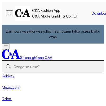
C&A Fashion App
Downloa
C&A Mode GmbH & Co. KG
Darmowa wysyłka wszystkich zamówień tylko przez krótki
czas
Strona główna C&A
Kobiety
Mężczyźni
Dzieci