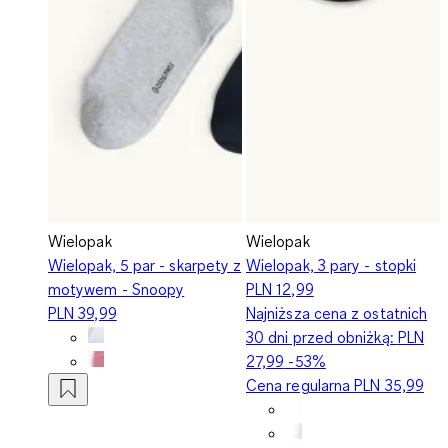
Wielopak
Wielopak
Wielopak, 5 par - skarpety z
Wielopak, 3 pary - stopki
motywem - Snoopy
PLN 12,99
PLN 39,99
Najniższa cena z ostatnich
30 dni przed obniżką:
PLN
27,99
-53%
Cena regularna
PLN 35,99