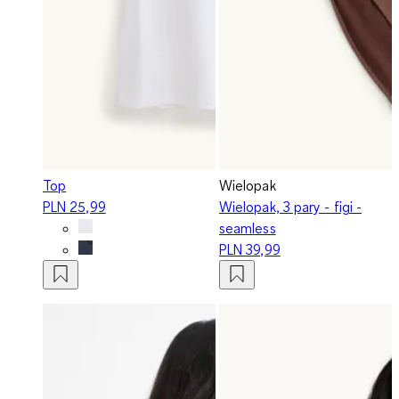
Top
Wielopak
PLN 25,99
Wielopak, 3 pary - figi -
seamless
PLN 39,99