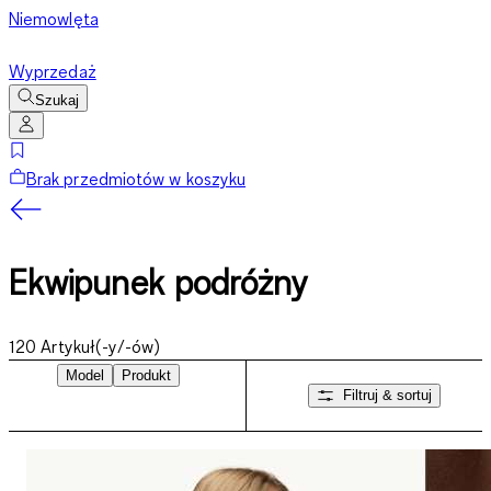
Niemowlęta
Wyprzedaż
Szukaj
Brak przedmiotów w koszyku
Ekwipunek podróżny
120
Artykuł(-y/-ów)
Model
Produkt
Filtruj & sortuj