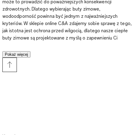
może to prowadzić do poważniejszych konsekwencji
zdrowotnych.
Dlatego wybierając
buty zimowe
,
wodoodporność powinna być jednym z najważniejszych
kryteriów. W sklepie online C&A zdajemy sobie sprawę z tego,
jak istotna jest ochrona przed wilgocią, dlatego nasze ciepłe
buty zimowe są projektowane z myślą o zapewnieniu Ci
komfortu i suchości nawet w najbardziej niesprzyjających
warunkach atmosferycznych. Stawiamy na zaawansowane
Pokaż więcej
technologie i materiały, które skutecznie blokują przenikanie
wody do wnętrza buta.
Wiele modeli wyposażonych jest w
specjalne membrany
, takie jak
Gore-Tex
, które tworzą
nieprzepuszczalną dla wody barierę, jednocześnie
umożliwiając odprowadzanie wilgoci na zewnątrz. Dzięki temu
Twoje stopy pozostaną suche, nawet jeśli będziesz brodzić w
śniegu czy deszczu. Dodatkowo
wiele naszych butów
zimowych posiada specjalną impregnację
, która wzmacnia ich
naturalną odporność na wilgoć.
Impregnacja
tworzy na
powierzchni buta niewidzialną powłokę, która odpycha wodę,
zapobiegając jej wsiąkaniu. To dodatkowa ochrona, która