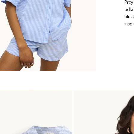
Przy
odkr
bluz
insp