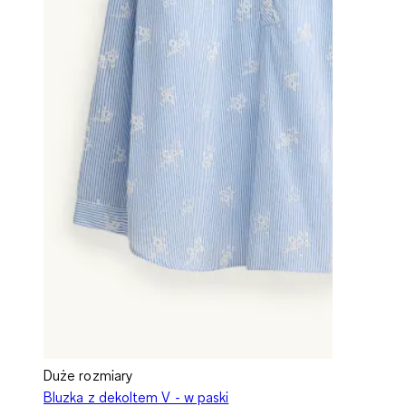
Duże rozmiary
Bluzka z dekoltem V - w paski