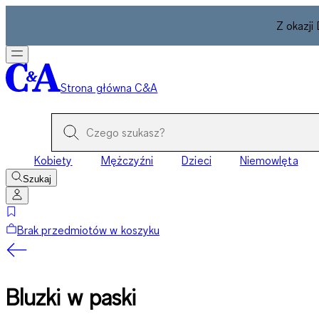
Z okazji
Strona główna C&A
Kobiety
Mężczyźni
Dzieci
Niemowlęta
Szukaj
Brak przedmiotów w koszyku
Bluzki w paski