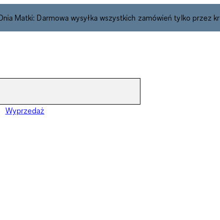
 Dnia Matki: Darmowa wysyłka wszystkich zamówień tylko przez kr
Wyprzedaż