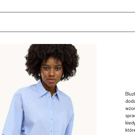
Bluz
doda
wzor
spra
kied
któr