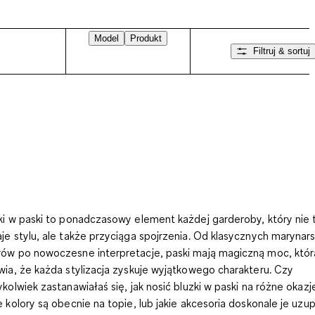
Model
Produkt
Filtruj & sortuj
ki w paski
to ponadczasowy element każdej garderoby, który nie 
je stylu, ale także przyciąga spojrzenia. Od klasycznych marynars
ów po nowoczesne interpretacje, paski mają magiczną moc, któr
wia, że każda stylizacja zyskuje wyjątkowego charakteru. Czy
ykolwiek zastanawiałaś się, jak nosić bluzki w paski na różne okazj
e kolory są obecnie na topie, lub jakie akcesoria doskonale je uzu