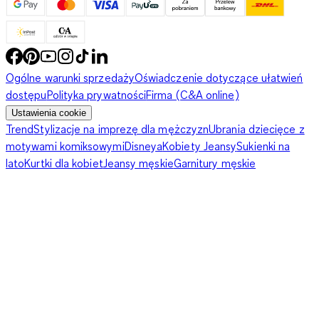
Ogólne warunki sprzedaży
Oświadczenie dotyczące ułatwień
dostępu
Polityka prywatności
Firma (C&A online)
Ustawienia cookie
Trend
Stylizacje na imprezę dla mężczyzn
Ubrania dziecięce z
motywami komiksowymi
Disneya
Kobiety Jeansy
Sukienki na
lato
Kurtki dla kobiet
Jeansy męskie
Garnitury męskie