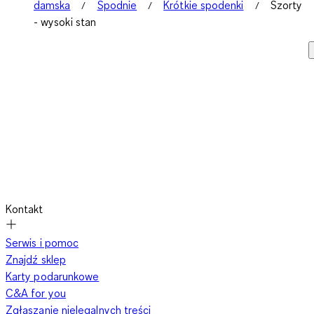
damska
Spodnie
Krótkie spodenki
Szorty
- wysoki stan
Kontakt
Serwis i pomoc
Znajdź sklep
Karty podarunkowe
C&A for you
Zgłaszanie nielegalnych treści